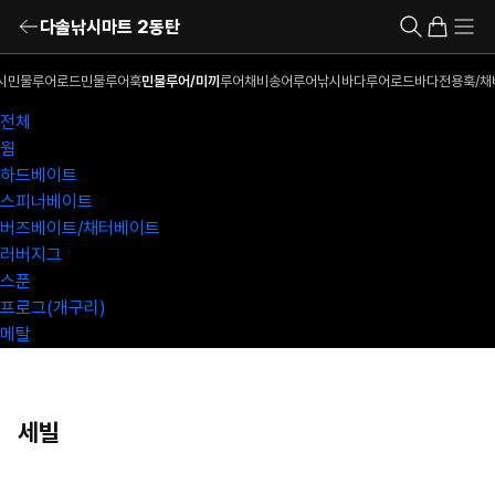
다솔낚시마트 2동탄
시
민물루어로드
민물루어훅
민물루어/미끼
루어채비
송어루어낚시
바다루어로드
바다전용훅/채
전체
웜
하드베이트
스피너베이트
버즈베이트/채터베이트
러버지그
스푼
프로그(개구리)
메탈
세빌