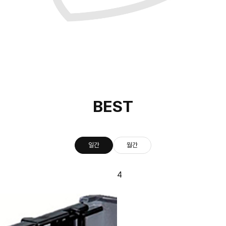
BEST
일간
월간
4