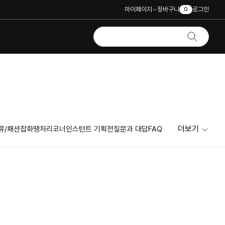
마이페이지
장바구니
로그인
0
더보기
류/패션잡화
땡처리코너
인스턴트 기획전
질문과 대답
FAQ