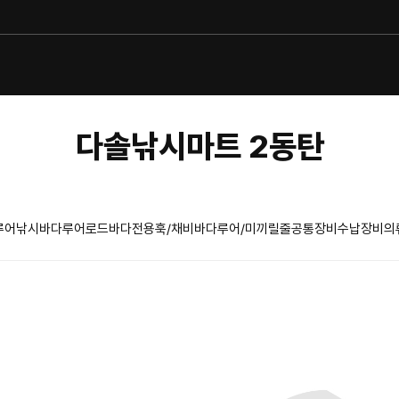
다솔낚시마트 2동탄
루어낚시
바다루어로드
바다전용훅/채비
바다루어/미끼
릴
줄
공통장비
수납장비
의