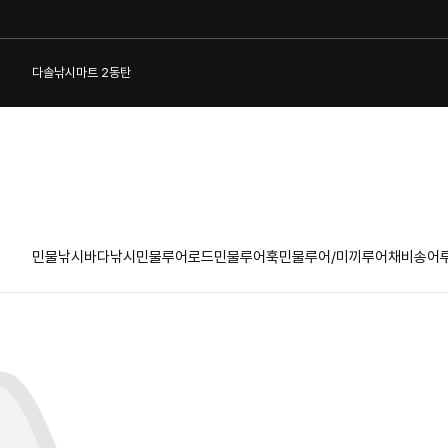
다솔낚시마트 2동탄
민물낚시
바다낚시
민물루어로드
민물루어훅
민물루어/미끼
루어채비
송어
1:1 게시판