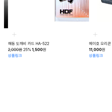
 카드 HA-522
메이호 오리콘 접이식 드링크 
25%
1,500
원
11,000
원
상품링크