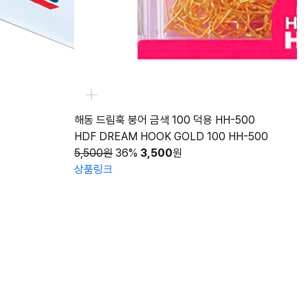
엔에스
해동 드림훅 붕어 금색 100 덕용 HH-500
엔에스 칼립소 바이
HDF DREAM HOOK GOLD 100 HH-500
NS CALYPSO V
5,500원
36%
3,500
원
바이브│87mm 38
상품링크
11,000원
10%
9
상품링크