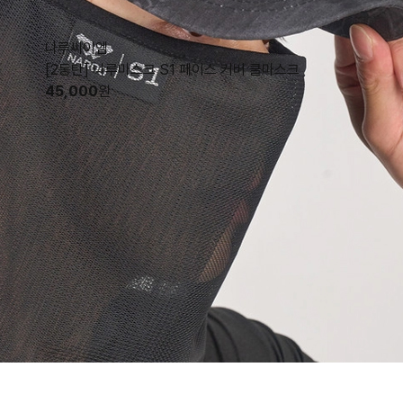
나루씨이엠
[2동탄] 나루마스크 S1 페이스 커버 쿨마스크
45,000
원