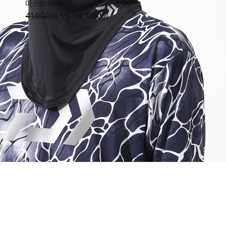
마스크 버프
41,000원
5%
38,950
원