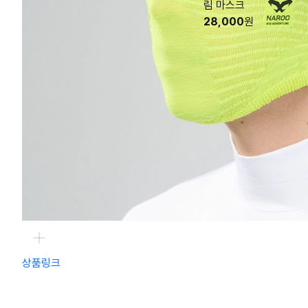
림 마스크
28,000
원
상품링크