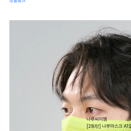
상품링크
나루씨이엠
[2동탄] 나루마스크 A1