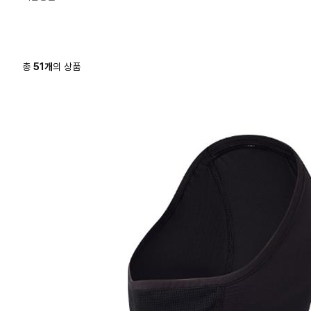
총
51
개
의 상품