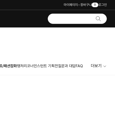
마이페이지
장바구니
로그인
0
더보기
류/패션잡화
땡처리코너
인스턴트 기획전
질문과 대답
FAQ