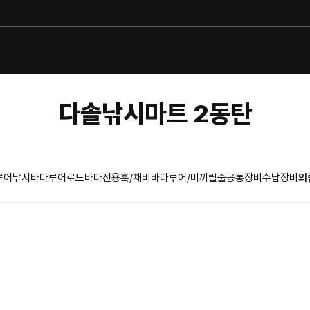
다솔낚시마트 2동탄
루어낚시
바다루어로드
바다전용훅/채비
바다루어/미끼
릴
줄
공통장비
수납장비
의