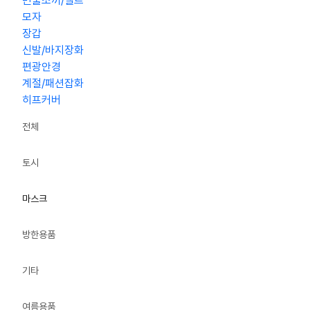
민물조끼/벨트
모자
장갑
신발/바지장화
편광안경
계절/패션잡화
히프커버
전체
토시
마스크
방한용품
기타
여름용품