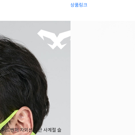
상품링크
S 어드벤처 자외선 차단 사계절 슬