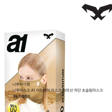
나루씨이엠
나루마스크 A1 어드벤쳐 마스크 자외선 차단 초슬림마스크
35,000
원