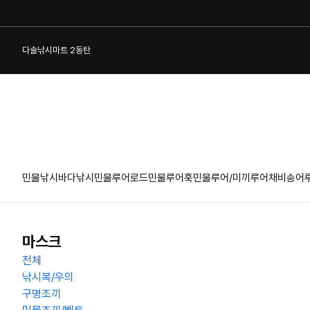
다솔낚시마트 2동탄
민물낚시
바다낚시
민물루어로드
민물루어훅
민물루어/미끼
루어채비
송어
1:1 게시판
마스크
전체
낚시복/우의
구명조끼