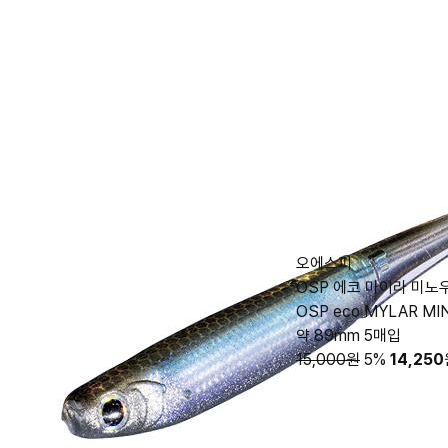
오에스피
OSP 에코 마이라 미노
OSP eco MYLAR M
약 89mm 5매입
15,000원
5%
14,250