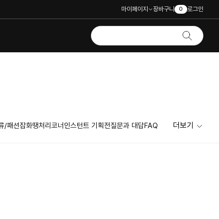
마이페이지
장바구니
로그인
0
더보기
류/패션잡화
땡처리코너
인스턴트 기획전
질문과 대답
FAQ