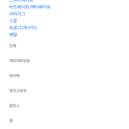
스피너베이트
버즈베이트/채터베이트
러버지그
스푼
프로그(개구리)
메탈
전체
게리야마모토
케이텍
캣츠크로우
칼린스
줌