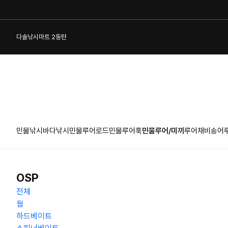
다솔낚시마트 2동탄
민물낚시
바다낚시
민물루어로드
민물루어훅
민물루어/미끼
루어채비
송어
1:1 게시판
OSP
전체
웜
하드베이트