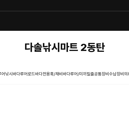
다솔낚시마트 2동탄
루어낚시
바다루어로드
바다전용훅/채비
바다루어/미끼
릴
줄
공통장비
수납장비
의