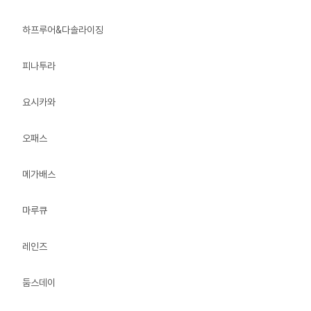
하프루어&다솔라이징
피나투라
요시카와
오패스
메가배스
마루큐
레인즈
둠스데이