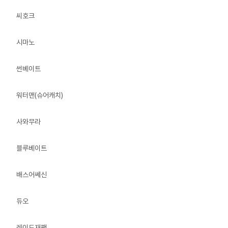
씨호크
시마노
썬베이트
워터맨(슈어캐치)
사와무라
블루베이트
배스어쎄신
듀오
레이드재팬