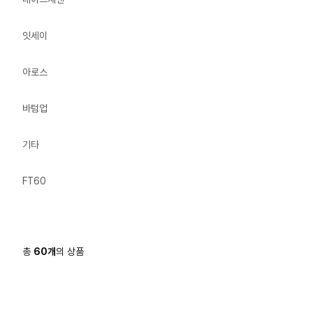
잇세이
아로스
바텀업
기타
FT60
총
60
개
의 상품