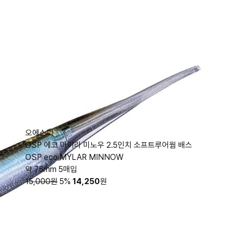
오에스피
OSP 에코 마이라 미노우 2.5인치 소프트루어웜 배스
OSP eco MYLAR MINNOW
약 75mm 5매입
15,000원
5%
14,250
원