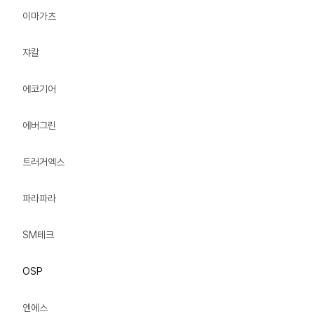
이마가츠
쟈칼
에코기어
에버그린
트러거엑스
파라파라
SM테크
OSP
엔에스