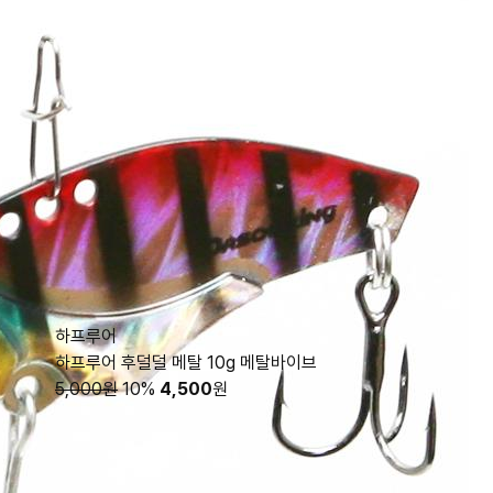
하프루어
하프루어 후덜덜 메탈 10g 메탈바이브
5,000원
10%
4,500
원