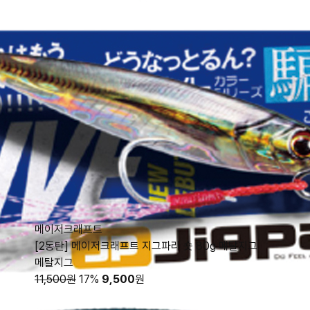
메이저크래프트
[2동탄] 메이저크래프트 지그파라 숏 80g 메탈지그
메탈지그
11,500원
17%
9,500
원