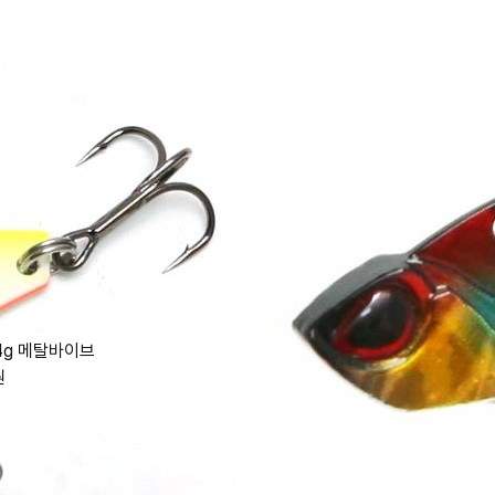
4g 메탈바이브
원