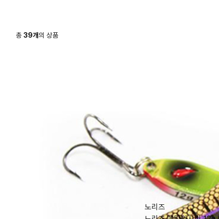
총
39
개
의 상품
노리즈
노리즈 메탈와사비 12g