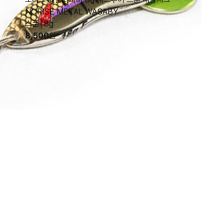
NORISE METAL WASABY
스푼│8g
8,500
원