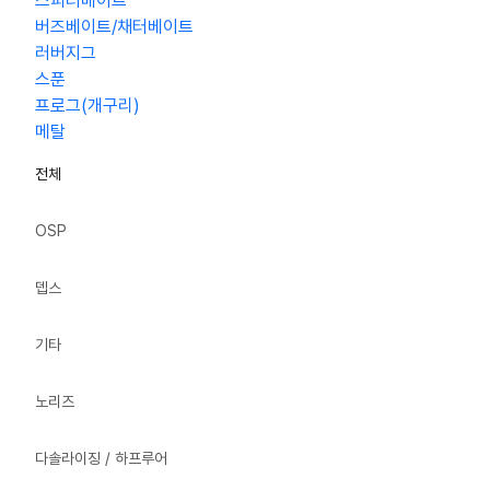
스피너베이트
버즈베이트/채터베이트
러버지그
스푼
프로그(개구리)
메탈
전체
OSP
뎁스
기타
노리즈
다솔라이징 / 하프루어