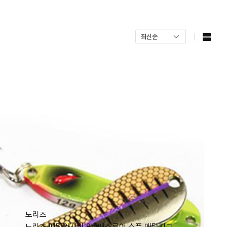
노리즈
노리즈 메탈와사비 8g 배스루어 스푼 메탈지그