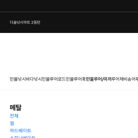
다솔낚시마트 2동탄
민물낚시
바다낚시
민물루어로드
민물루어훅
민물루어/미끼
루어채비
송어
1:1 게시판
메탈
전체
웜
하드베이트