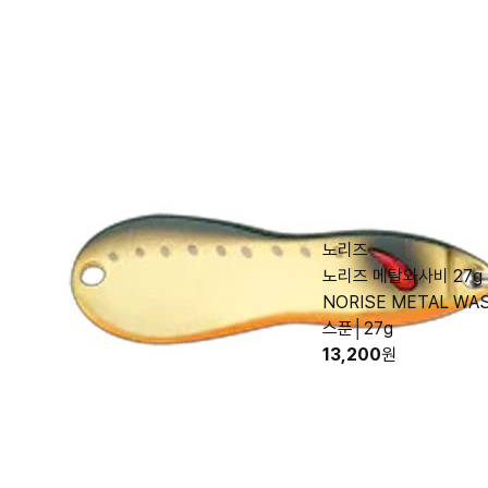
노리즈
노리즈 메탈와사비 27g
NORISE METAL WA
스푼│27g
13,200
원