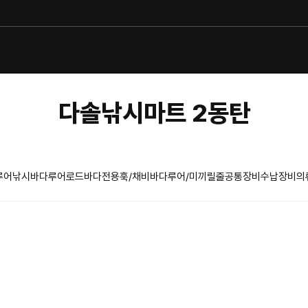
다솔낚시마트 2동탄
루어낚시
바다루어로드
바다전용훅/채비
바다루어/미끼
릴
줄
공통장비
수납장비
의