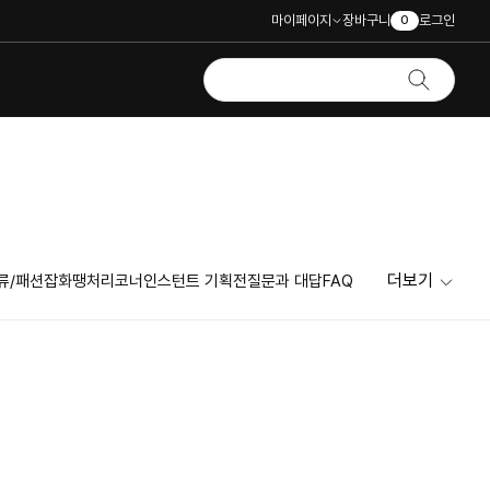
마이페이지
장바구니
로그인
0
더보기
류/패션잡화
땡처리코너
인스턴트 기획전
질문과 대답
FAQ