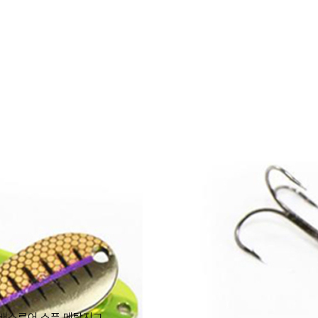
 배스루어 스푼 메탈지그