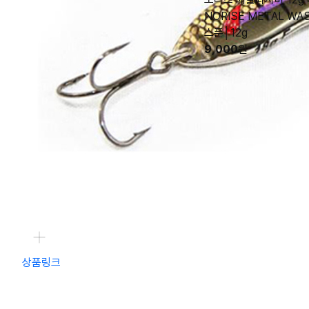
NORISE METAL WA
스푼│12g
9,000
원
상품링크