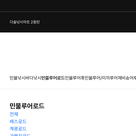
다솔낚시마트 2동탄
민물낚시
바다낚시
민물루어로드
민물루어훅
민물루어/미끼
루어채비
송어
1:1 게시판
민물루어로드
전체
배스로드
계류로드