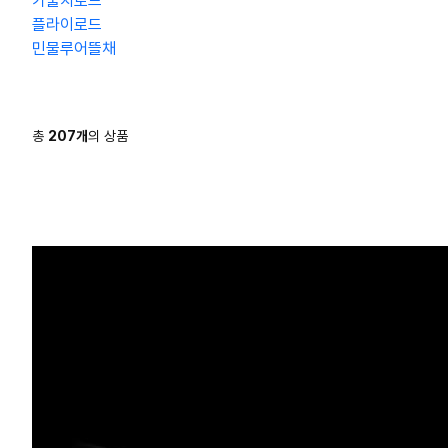
가물치로드
플라이로드
민물루어뜰채
총
207
개
의 상품