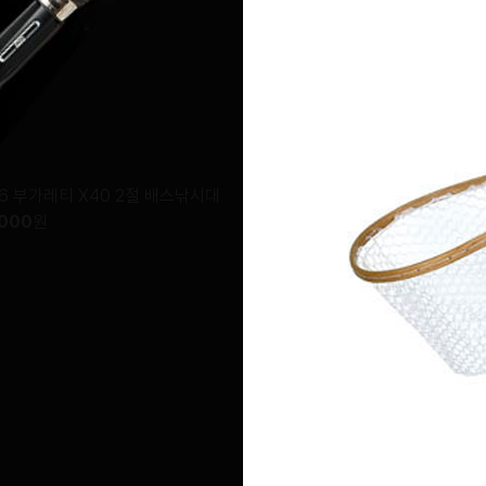
6 부가레티 X40 2절 배스낚시대
,000
원