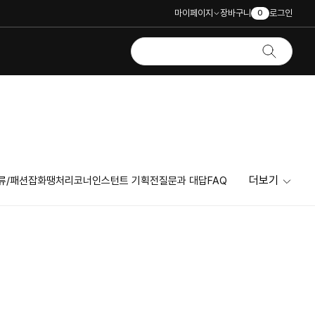
마이페이지
장바구니
로그인
0
더보기
류/패션잡화
땡처리코너
인스턴트 기획전
질문과 대답
FAQ