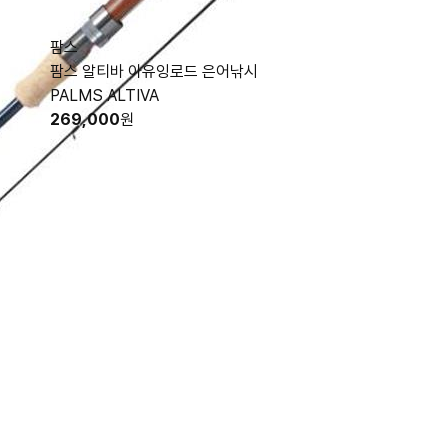
팜스
팜스 알티바 아유잉로드 은어낚시
PALMS ALTIVA
269,000
원