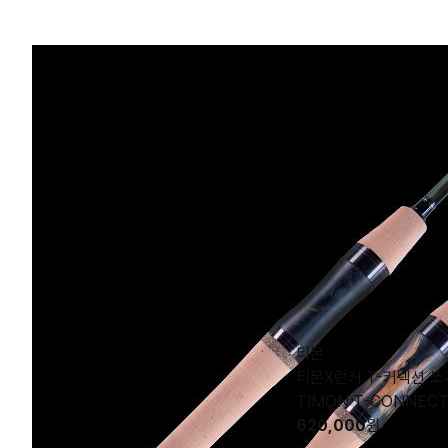
티몬
티몬X런커 T-커넥션 쏘
TIMON T-CONNECTI
620,000
원