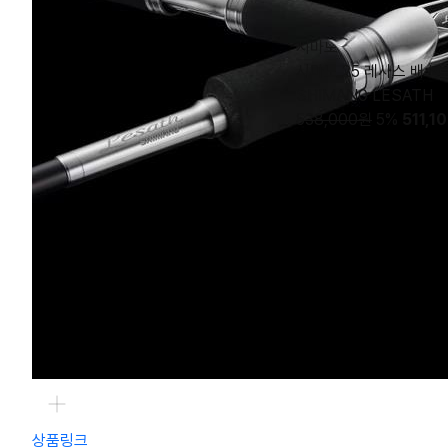
시마노
시마노 25 레사스 배스
SHIMAN0 LESATH
538,000원
5%
511,1
상품링크