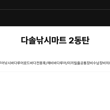
다솔낚시마트 2동탄
루어낚시
바다루어로드
바다전용훅/채비
바다루어/미끼
릴
줄
공통장비
수납장비
의