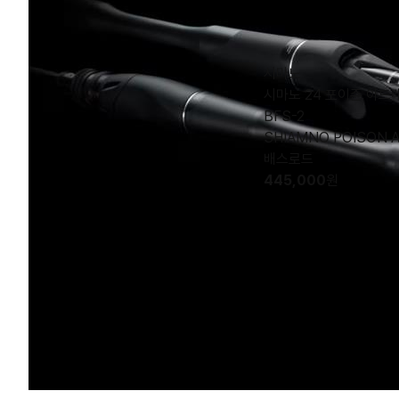
시마노
시마노 24 포이즌 아드레
BFS-2
SHIAMNO POISON 
배스로드
445,000
원