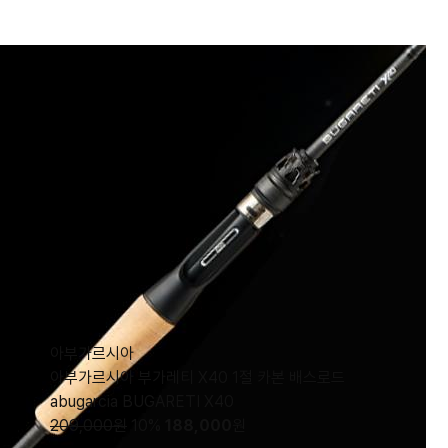
아부가르시아
아부가르시아 부가레티 X40 1절 카본 배스로드
abugarcia BUGARETI X40
209,000원
10%
188,000
원