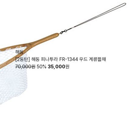
해동
[2동탄] 해동 피나투라 FR-1344 우드 계류뜰채
70,000원
50%
35,000
원