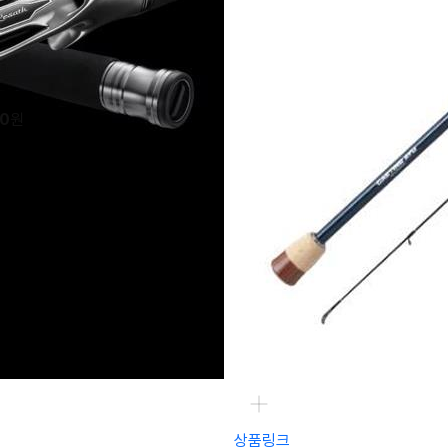
로드
00
원
상품링크