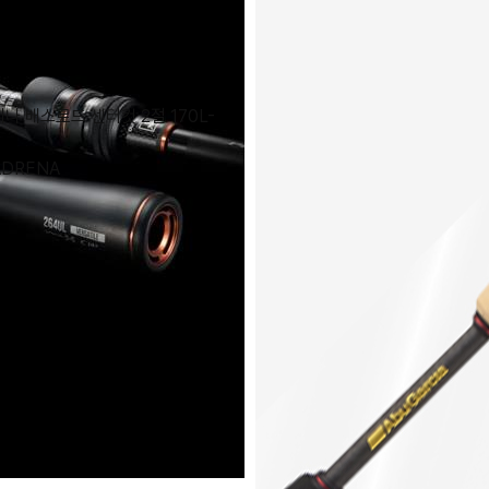
나 배스로드 센터컷 2절 170L-
ADRENA