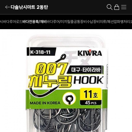
다솔낚시마트 2동탄
시
바다루어로드
바다전용훅/채비
바다루어/미끼
릴
줄
공통장비
수납장비
의류/패션잡화
땡처리