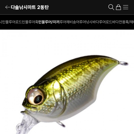
다솔낚시마트 2동탄
시
민물루어로드
민물루어훅
민물루어/미끼
루어채비
송어루어낚시
바다루어로드
바다전용훅/채