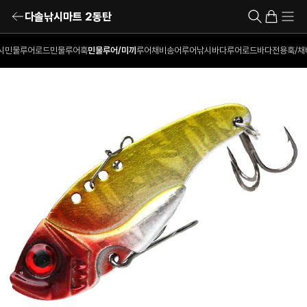
다솔낚시마트 2동탄
시
민물루어로드
민물루어훅
민물루어/미끼
루어채비
송어루어낚시
바다루어로드
바다전용훅/채