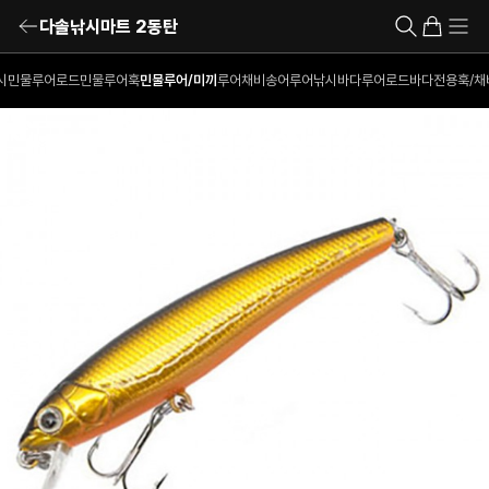
다솔낚시마트 2동탄
시
민물루어로드
민물루어훅
민물루어/미끼
루어채비
송어루어낚시
바다루어로드
바다전용훅/채