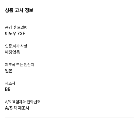
상품 고시 정보
품명 및 모델명
미노우 72F
인증.허가 사항
해당없음
제조국 또는 원산지
일본
제조자
BB
A/S 책임자와 전화번호
A/S 각 제조사