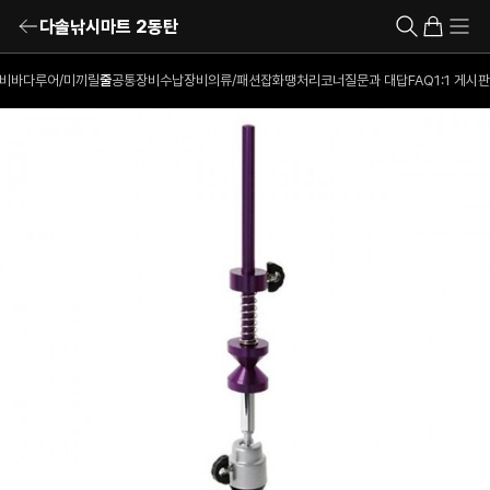
다솔낚시마트 2동탄
비
바다루어/미끼
릴
줄
공통장비
수납장비
의류/패션잡화
땡처리코너
질문과 대답
FAQ
1:1 게시판