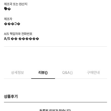
제조국 또는 원산지
�߱�
제조자
���Ͻ�
A/S 책임자와 전화번호
A/S �� ������
상세정보
리뷰
()
Q&A
()
구매안내
상품후기
등록된 리뷰가 없습니다.