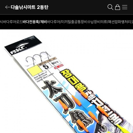
다솔낚시마트 2동탄
시
바다루어로드
바다전용훅/채비
바다루어/미끼
릴
줄
공통장비
수납장비
의류/패션잡화
땡처리