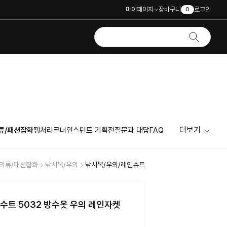
마이페이지
장바구니
로그인
0
더보기
류/패션잡화
땡처리코너
인스턴트 기획전
질문과 대답
FAQ
의류/패션잡화
낚시복/우의
낚시복/우의/레인슈트
수트 5032 방수옷 우의 레인자켓