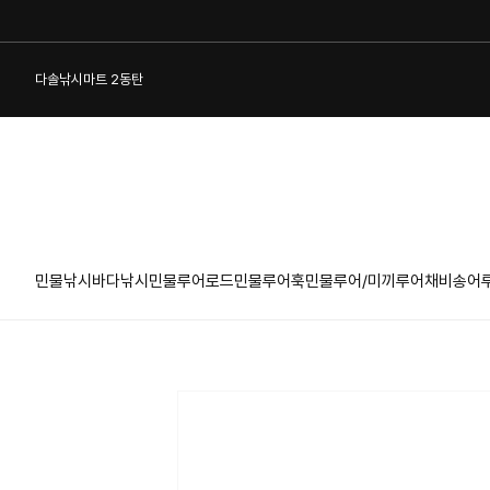
다솔낚시마트 2동탄
민물낚시
바다낚시
민물루어로드
민물루어훅
민물루어/미끼
루어채비
송어
1:1 게시판