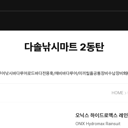
다솔낚시마트 2동탄
루어낚시
바다루어로드
바다전용훅/채비
바다루어/미끼
릴
줄
공통장비
수납장비
의
HOME
오닉스 하이드로맥스 레인
ONIX Hydromax Rainsuit