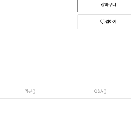
장바구니
찜하기
리뷰
()
Q&A
()