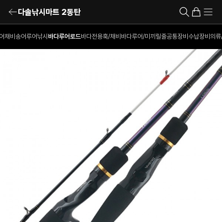
다솔낚시마트 2동탄
어채비
송어루어낚시
바다루어로드
바다전용훅/채비
바다루어/미끼
릴
줄
공통장비
수납장비
의류