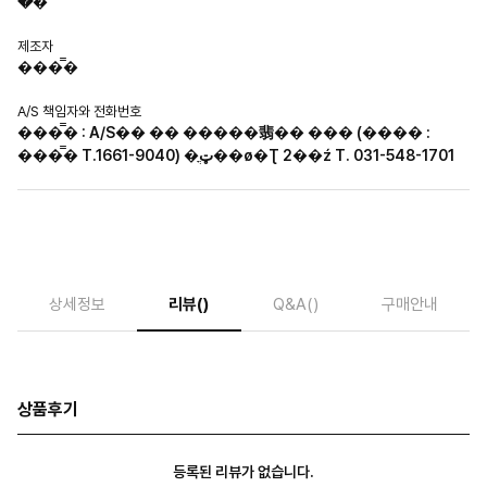
�߱�
제조자
���̿�
A/S 책임자와 전화번호
���̿� : A/S�� �� �����翡�� ��� (���� :
���̿� T.1661-9040) �ټֳ��ø�Ʈ 2��ź T. 031-548-1701
상세정보
리뷰
()
Q&A
()
구매안내
상품후기
등록된 리뷰가 없습니다.