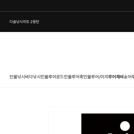
다솔낚시마트 2동탄
민물낚시
바다낚시
민물루어로드
민물루어훅
민물루어/미끼
루어채비
송어
1:1 게시판