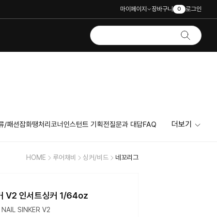
마이페이지
장바구니
로그인
0
더보기
류/패션잡화
땡처리코너
인스턴트 기획전
질문과 대답
FAQ
HOME
루어채비
싱커/비드
네꼬리그
 V2 인서트싱커 1/64oz
NAIL SINKER V2