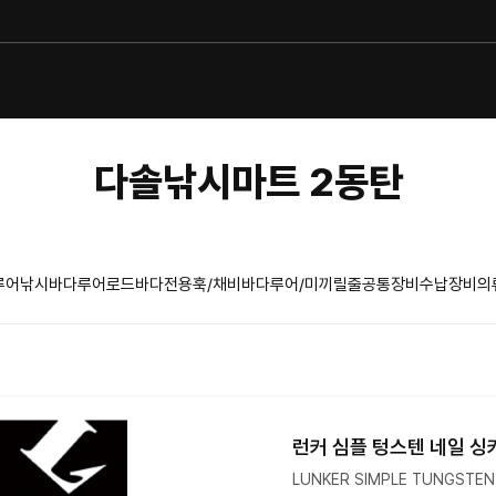
다솔낚시마트 2동탄
루어낚시
바다루어로드
바다전용훅/채비
바다루어/미끼
릴
줄
공통장비
수납장비
의
런커 심플 텅스텐 네일 싱커
LUNKER SIMPLE TUNGSTEN 