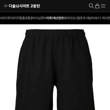
다솔낚시마트 2동탄
비
바다루어/미끼
릴
줄
공통장비
수납장비
의류/패션잡화
땡처리코너
질문과 대답
FAQ
1:1 게시판