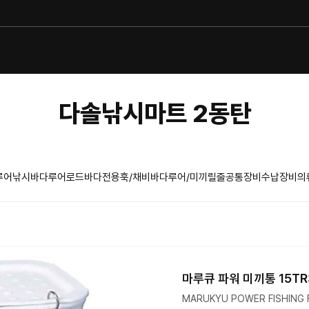
다솔낚시마트 2동탄
루어낚시
바다루어로드
바다전용훅/채비
바다루어/미끼
릴
줄
공통장비
수납장비
의
마루큐 파워 미끼통 15T
MARUKYU POWER FISHING 