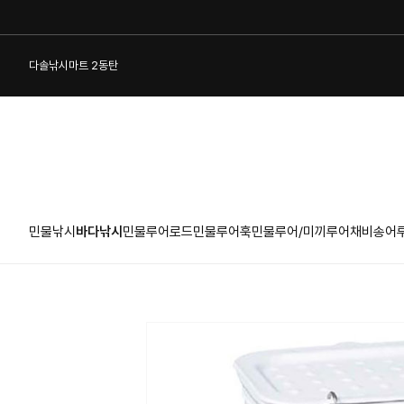
다솔낚시마트 2동탄
민물낚시
바다낚시
민물루어로드
민물루어훅
민물루어/미끼
루어채비
송어
1:1 게시판