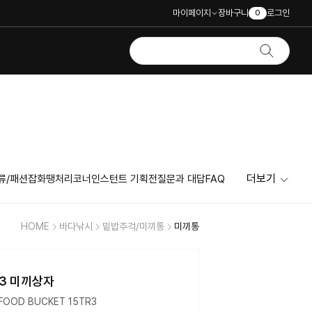
마이페이지
장바구니
로그인
0
더보기
류/패션잡화
땡처리코너
인스턴트 기획전
질문과 대답
FAQ
HOME
바다낚시
밑밥주걱/미끼통
미끼통
R3 미끼상자
FOOD BUCKET 15TR3