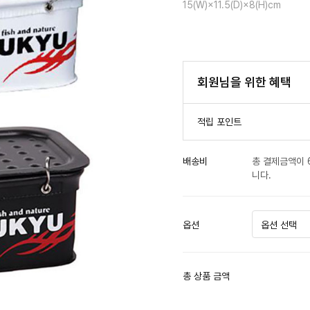
15(W)×11.5(D)×8(H)cm
회원님을 위한 혜택
적립 포인트
배송비
총 결제금액이 
니다.
옵션
총 상품 금액