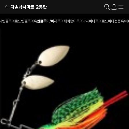
다솔낚시마트 2동탄
시
민물루어로드
민물루어훅
민물루어/미끼
루어채비
송어루어낚시
바다루어로드
바다전용훅/채