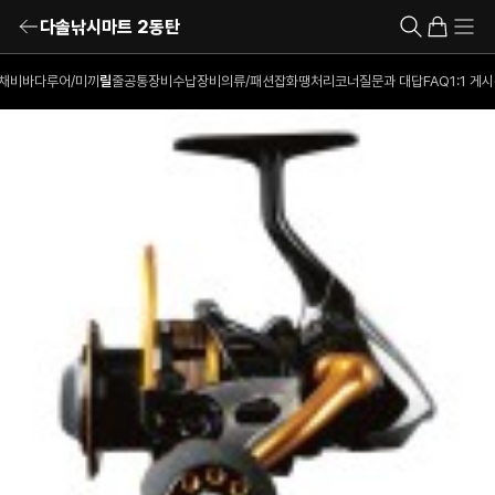
다솔낚시마트 2동탄
채비
바다루어/미끼
릴
줄
공통장비
수납장비
의류/패션잡화
땡처리코너
질문과 대답
FAQ
1:1 게