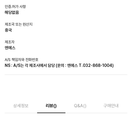
인증.허가 사항
해당없음
제조국 또는 원산지
중국
제조자
엔에스
A/S 책임자와 전화번호
NS : A/S는 각 제조사에서 담당 (문의 : 엔에스 T.032-868-1004)
상세정보
리뷰
()
Q&A
()
구매안내