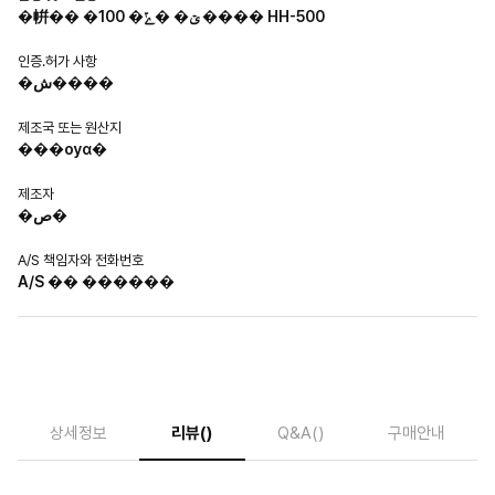
�帲�� �ؾ� �ݻ� 100 ���� HH-500
인증.허가 사항
�ش����
제조국 또는 원산지
���ѹα�
제조자
�ص�
A/S 책임자와 전화번호
A/S �� ������
상세정보
리뷰
()
Q&A
()
구매안내