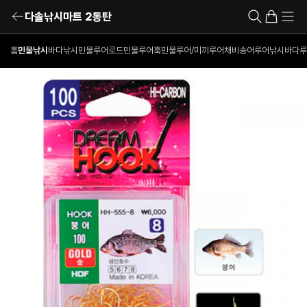
다솔낚시마트 2동탄
홈
민물낚시
바다낚시
민물루어로드
민물루어훅
민물루어/미끼
루어채비
송어루어낚시
바다루