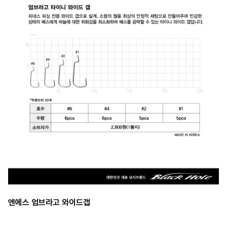
엔에스 엄브라고 와이드갭