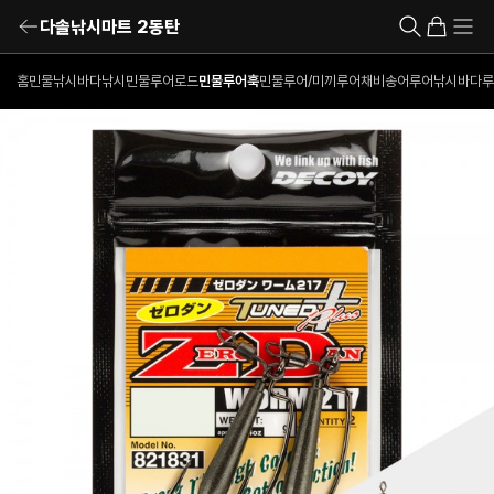
다솔낚시마트 2동탄
홈
민물낚시
바다낚시
민물루어로드
민물루어훅
민물루어/미끼
루어채비
송어루어낚시
바다루