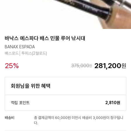
바낙스 에스파다 배스 민물 루어 낚시대
BANAX ESPADA
배스로드│투피스(2절로드)
25
%
281,200
원
375,000
원
회원님을 위한 혜택
적립 포인트
2,810원
배송비
총 결제금액이 60,000원 미만시 배송비 3,000원이 청구됩니
다.