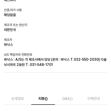
인증.허가 사항
해당없음
제조국 또는 원산지
대한민국
제조자
바낙스
A/S 책임자와 전화번호
바낙스 : A/S는 각 제조사에서 담당 (문의 : 바낙스 T.032-550-2030) 다솔
낚시마트 2동탄 T. 031-548-1701
상세정보
리뷰
()
Q&A
()
구매안내