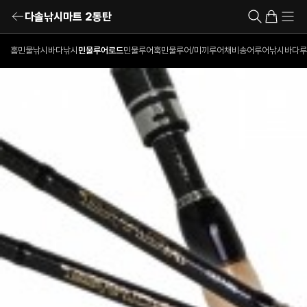
다솔낚시마트 2동탄
홈
민물낚시
바다낚시
민물루어로드
민물루어훅
민물루어/미끼
루어채비
송어루어낚시
바다루