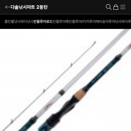
다솔낚시마트 2동탄
홈
민물낚시
바다낚시
민물루어로드
민물루어훅
민물루어/미끼
루어채비
송어루어낚시
바다루