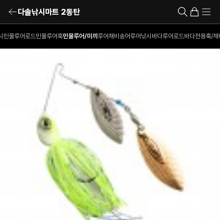
다솔낚시마트 2동탄
시
민물루어로드
민물루어훅
민물루어/미끼
루어채비
송어루어낚시
바다루어로드
바다전용훅/채