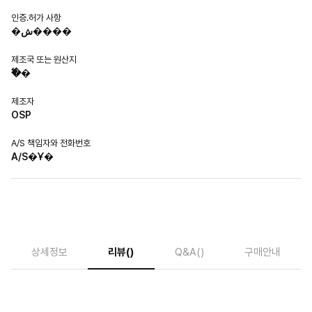
인증.허가 사항
�ش����
제조국 또는 원산지
�߱�
제조자
OSP
A/S 책임자와 전화번호
A/S�Ұ�
상세정보
리뷰
()
Q&A
()
구매안내