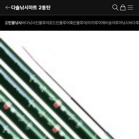
다솔낚시마트 2동탄
홈
민물낚시
바다낚시
민물루어로드
민물루어훅
민물루어/미끼
루어채비
송어루어낚시
바다루