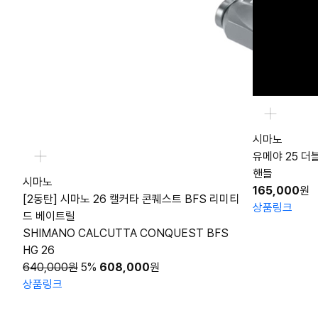
시마노
유메야 25 더
핸들
시마노
165,000
원
[2동탄] 시마노 26 캘커타 콘퀘스트 BFS 리미티
상품링크
드 베이트릴
SHIMANO CALCUTTA CONQUEST BFS
HG 26
640,000원
5%
608,000
원
상품링크