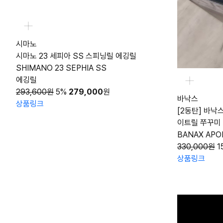
시마노
시마노 23 세피아 SS 스피닝릴 에깅릴
SHIMANO 23 SEPHIA SS
에깅릴
293,600원
5%
279,000
원
바낙스
상품링크
[2동탄] 바낙
이트릴 쭈꾸미
BANAX APO
330,000원
1
상품링크