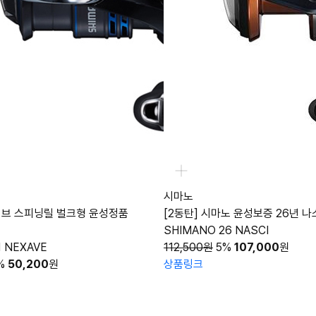
시마노
서브 스피닝릴 벌크형 윤성정품
[2동탄] 시마노 윤성보증 26년 
SHIMANO 26 NASCI
1 NEXAVE
112,500원
5%
107,000
원
%
50,200
원
상품링크