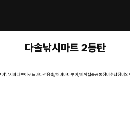
다솔낚시마트 2동탄
루어낚시
바다루어로드
바다전용훅/채비
바다루어/미끼
릴
줄
공통장비
수납장비
의