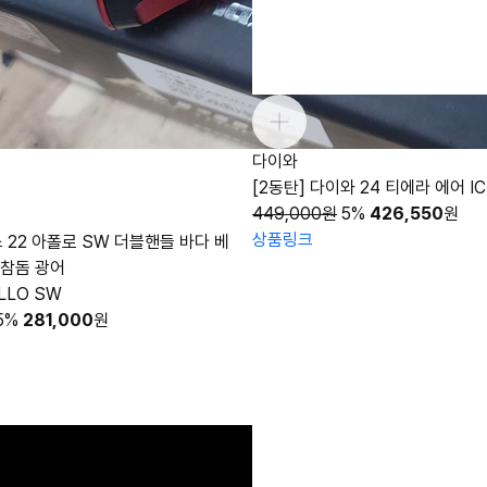
다이와
[2동탄] 다이와 24 티에라 에어 IC
449,000원
5%
426,550
원
상품링크
스 22 아폴로 SW 더블핸들 바다 베
 참돔 광어
LLO SW
5%
281,000
원