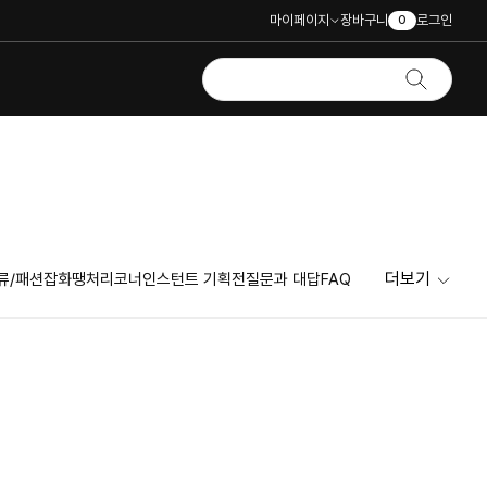
마이페이지
장바구니
로그인
0
더보기
류/패션잡화
땡처리코너
인스턴트 기획전
질문과 대답
FAQ