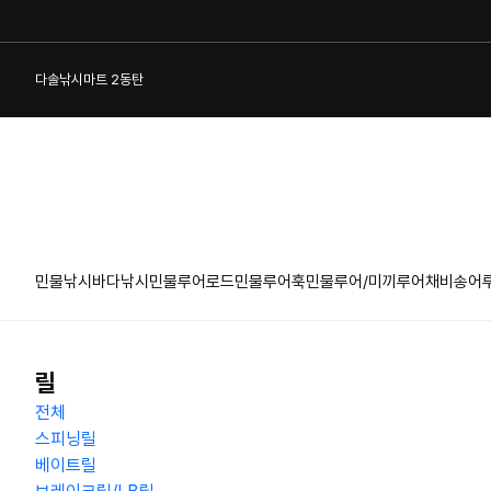
다솔낚시마트 2동탄
민물낚시
바다낚시
민물루어로드
민물루어훅
민물루어/미끼
루어채비
송어
1:1 게시판
릴
전체
스피닝릴
베이트릴