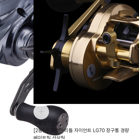
크레만
[2동탄] 크레만 리틀 자이언트 LG70 장구통 경량
베이트릴 선상릴