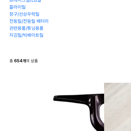
브레이크릴/LB릴
플라이릴
장구/선상우럭릴
전동릴/전동릴 배터리
관련용품/튜닝용품
지깅릴/빅베이트릴
총
654
개
의 상품