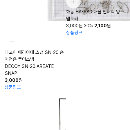
해동 HA-680 대물 인터락 양스
냅도래
3,000원
30%
2,100
원
상품링크
데코이 에리아테 스냅 SN-20 송
어전용 루어스냅
DECOY SN-20 AREATE
SNAP
3,000
원
상품링크