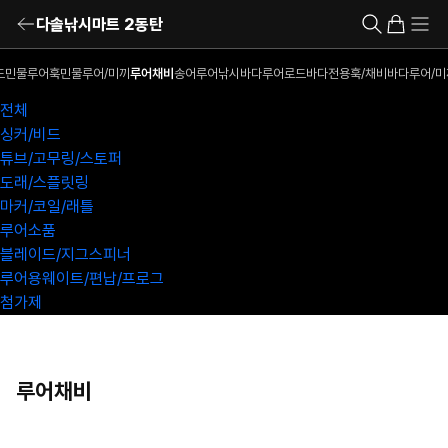
다솔낚시마트 2동탄
드
민물루어훅
민물루어/미끼
루어채비
송어루어낚시
바다루어로드
바다전용훅/채비
바다루어/미
전체
싱커/비드
튜브/고무링/스토퍼
도래/스플릿링
마커/코일/래틀
루어소품
블레이드/지그스피너
루어용웨이트/편납/프로그
첨가제
루어채비