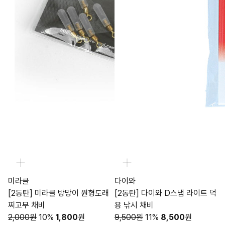
미라클
다이와
[2동탄] 미라클 방망이 원형도래
[2동탄] 다이와 D스냅 라이트 덕
찌고무 채비
용 낚시 채비
2,000원
10%
1,800
원
9,500원
11%
8,500
원