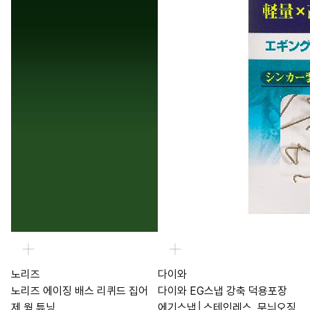
노리즈
다이와
노리즈 에이징 배스 리퀴드 집어
다이와 EG스냅 강축 덕용포장
제 웜 튜닝
에기스냅│스테인레스, 무늬오징