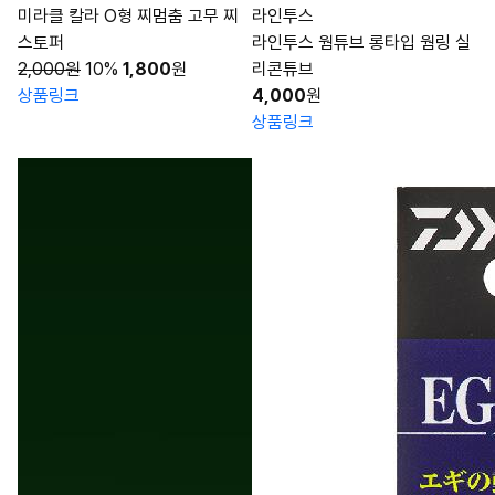
미라클 칼라 O형 찌멈춤 고무 찌
라인투스
스토퍼
라인투스 웜튜브 롱타입 웜링 실
2,000원
10%
1,800
원
리콘튜브
상품링크
4,000
원
상품링크