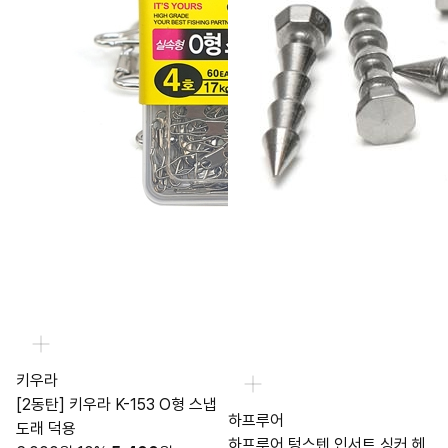
키우라
[2동탄] 키우라 K-153 O형 스냅
하프루어
도래 덕용
하프루어 텅스텐 인서트 싱커 헤