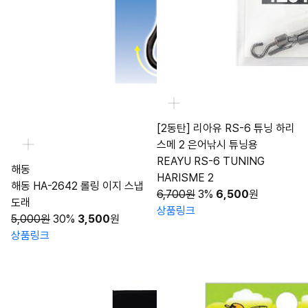
[2동탄] 리아유 RS-6 튜닝 하리
스메 2 은어낚시 튜닝용
REAYU RS-6 TUNING
해동
HARISME 2
해동 HA-2642 롤링 이지 스냅
6,700원
3%
6,500
원
도래
상품링크
5,000원
30%
3,500
원
상품링크