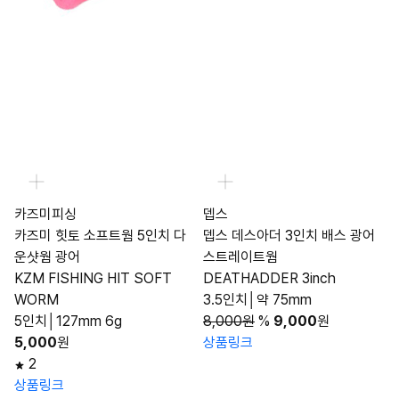
카즈미피싱
뎁스
카즈미 힛토 소프트웜 5인치 다
뎁스 데스아더 3인치 배스 광어
운샷웜 광어
스트레이트웜
KZM FISHING HIT SOFT
DEATHADDER 3inch
WORM
3.5인치│약 75mm
5인치│127mm 6g
8,000원
%
9,000
원
5,000
원
상품링크
2
상품링크