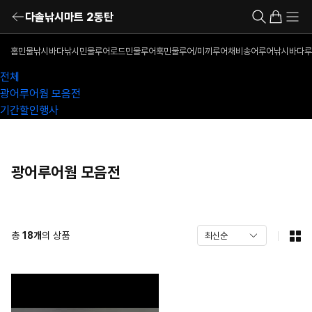
다솔낚시마트 2동탄
홈
민물낚시
바다낚시
민물루어로드
민물루어훅
민물루어/미끼
루어채비
송어루어낚시
바다루
전체
광어루어웜 모음전
기간할인행사
광어루어웜 모음전
총
18
개
의 상품