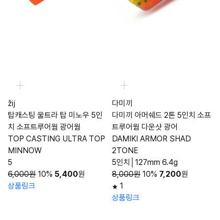
žĳ
다미끼
탑캐스팅 울트라 탑 미노우 5인
다미끼 아머쉐드 2톤 5인치 소프
치 소프트루어웜 광어웜
트루어웜 다운샷 광어
TOP CASTING ULTRA TOP
DAMIKI ARMOR SHAD
MINNOW
2TONE
5
5인치│127mm 6.4g
6,000원
10%
5,400
원
8,000원
10%
7,200
원
상품링크
1
상품링크