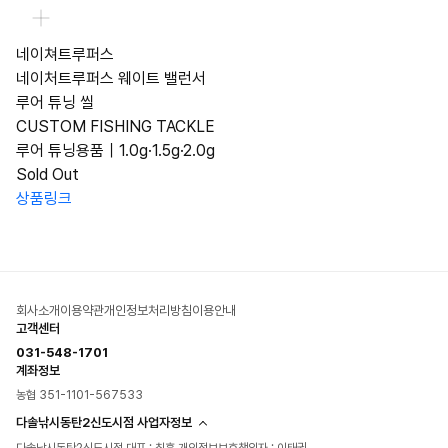
네이쳐트루퍼스
네이처트루퍼스 웨이트 밸런서
루어 튜닝 씰
CUSTOM FISHING TACKLE
루어 튜닝용품｜1.0g·1.5g·2.0g
Sold Out
상품링크
회사소개
이용약관
개인정보처리방침
이용안내
고객센터
031-548-1701
계좌정보
농협 351-1101-567533
다솔낚시동탄2신도시점 사업자정보