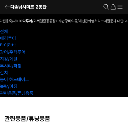
다솔낚시마트 2동탄
다전용훅/채비
바다루어/미끼
릴
줄
공통장비
수납장비
의류/패션잡화
땡처리코너
질문과 대답
FA
전체
에깅루어
타이라바
광어/우럭루어
지깅/메탈
부시리/파핑
갈치
농어 하드베이트
볼락/아징
관련용품/튜닝용품
관련용품/튜닝용품