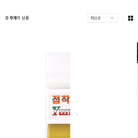
총
9
개
의 상품