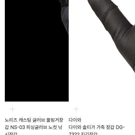
노리즈 캐스팅 글러브 풀핑거장
다이와
갑 NS-03 피싱글러브 노컷 낚
다이와 솔티가 가죽 장갑 DG-
시장갑
7322 지깅장갑