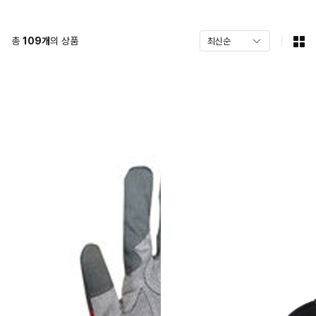
총
109
개
의 상품