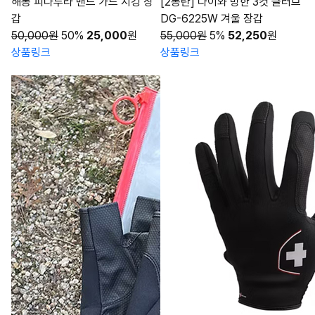
해동 피나투라 밴드 가드 지깅 장
[2동탄] 다이와 방한 3컷 글러브
갑
DG-6225W 겨울 장갑
50,000원
50%
25,000
원
55,000원
5%
52,250
원
상품링크
상품링크