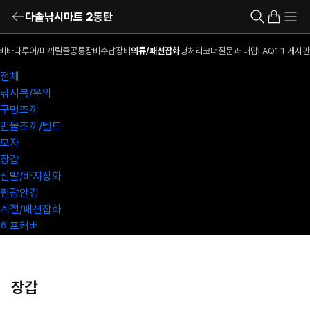
다솔낚시마트 2동탄
비
바다루어/미끼
릴
줄
공통장비
수납장비
의류/패션잡화
땡처리코너
질문과 대답
FAQ
1:1 게시판
전체
낚시복/우의
구명조끼
민물조끼/벨트
모자
장갑
신발/바지장화
편광안경
계절/패션잡화
히프커버
장갑