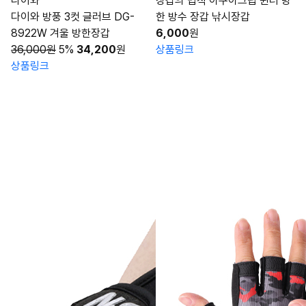
다이와
장갑의 법칙 아쿠아그립 윈터 방
다이와 방풍 3컷 글러브 DG-
한 방수 장갑 낚시장갑
8922W 겨울 방한장갑
6,000
원
36,000원
5%
34,200
원
상품링크
상품링크