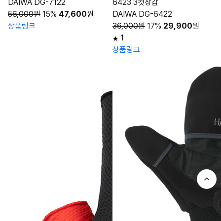
DAIWA DG-7122
6423 3컷장갑
56,000원
15%
47,600
원
DAIWA DG-6422
상품링크
36,000원
17%
29,900
원
1
상품링크