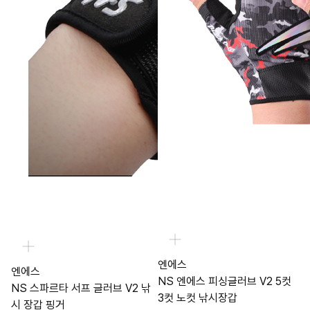
엔에스
엔에스
NS 엔에스 피싱글러브 V2 5컷
NS 스파르타 서프 글러브 V2 낚
3컷 노컷 낚시장갑
시 장갑 핑거