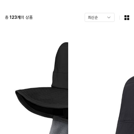
총
123
개
의 상품