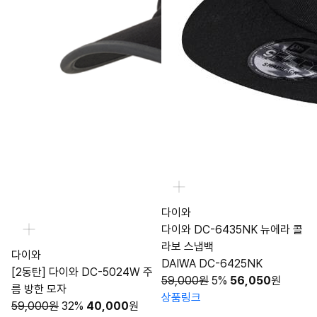
다이와
다이와 DC-6435NK 뉴에라 콜
라보 스냅백
다이와
DAIWA DC-6425NK
[2동탄] 다이와 DC-5024W 주
59,000원
5%
56,050
원
름 방한 모자
상품링크
59,000원
32%
40,000
원