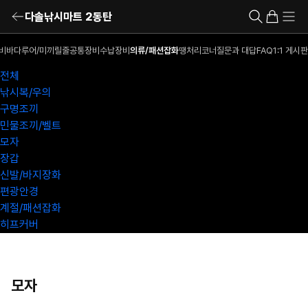
다솔낚시마트 2동탄
비
바다루어/미끼
릴
줄
공통장비
수납장비
의류/패션잡화
땡처리코너
질문과 대답
FAQ
1:1 게시판
전체
낚시복/우의
구명조끼
민물조끼/벨트
모자
장갑
신발/바지장화
편광안경
계절/패션잡화
히프커버
모자