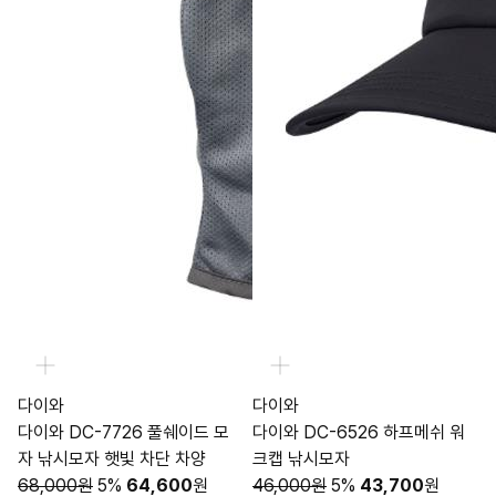
다이와
다이와
다이와 DC-7726 풀쉐이드 모
다이와 DC-6526 하프메쉬 워
자 낚시모자 햇빛 차단 차양
크캡 낚시모자
68,000원
5%
64,600
원
46,000원
5%
43,700
원