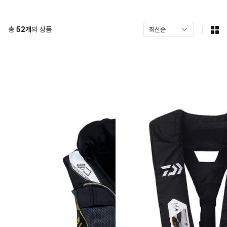
총
52
개
의 상품