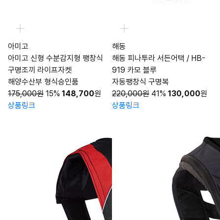
아미고
해동
아미고 신형 수분감지형 팽창식
해동 피나투라 서든어택 / HB-
구명조끼 라이프자켓
919 카모 블루
해양수산부 형식승인품
자동팽창식 구명복
175,000원
15%
148,700
원
220,000원
41%
130,000
원
상품링크
상품링크