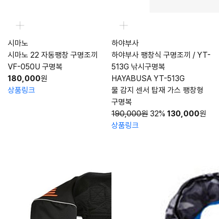
시마노
하야부사
시마노 22 자동팽창 구명조끼
하야부사 팽창식 구명조끼 / YT-
VF-050U 구명복
513G 낚시구명복
180,000
원
HAYABUSA YT-513G
상품링크
물 감지 센서 탑재 가스 팽창형
구명복
190,000원
32%
130,000
원
상품링크