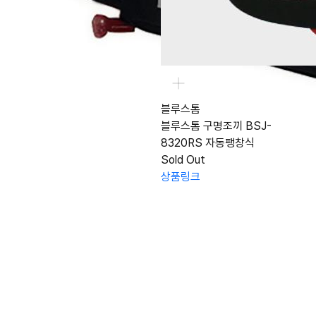
블루스톰
블루스톰 구명조끼 BSJ-
8320RS 자동팽창식
Sold Out
상품링크