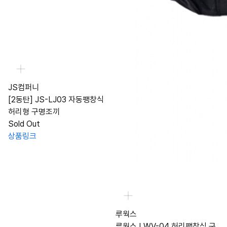
JS컴퍼니
[2동탄] JS-LJ03 자동팽창식
허리형 구명조끼
Sold Out
상품링크
루웍스
루웍스 LWV-04 허리팽창식 구