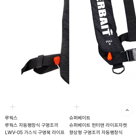
루웍스
슈퍼베이트
루웍스 자동팽창식 구명조끼
슈퍼베이트 헌터맨 라이프자켓
LWV-05 가스식 구명복 라이프
향상형 구명조끼 자동팽창식