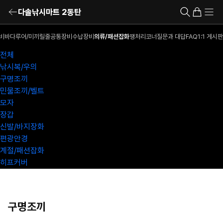
다솔낚시마트 2동탄
비
바다루어/미끼
릴
줄
공통장비
수납장비
의류/패션잡화
땡처리코너
질문과 대답
FAQ
1:1 게시판
전체
낚시복/우의
구명조끼
민물조끼/벨트
모자
장갑
신발/바지장화
편광안경
계절/패션잡화
히프커버
구명조끼