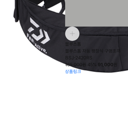
블루스톰
블루스톰 자동 팽창식 구명조끼
BSJ-2420RS
165,000원
45%
91,000
원
상품링크