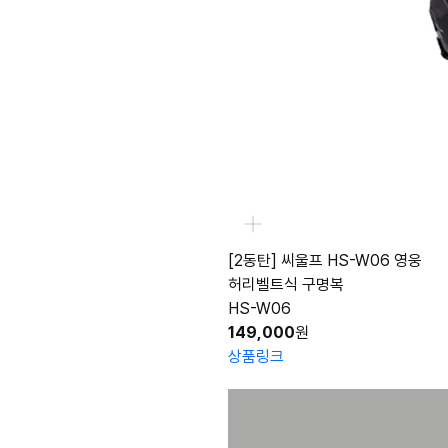
[2동탄] 씨울프 HS-W06 영웅
허리벨트식 구명복
HS-W06
149,000
원
상품링크