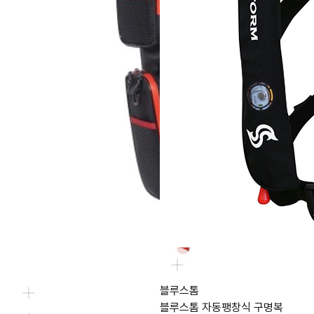
블루스톰
블루스톰 자동팽창식 구명복