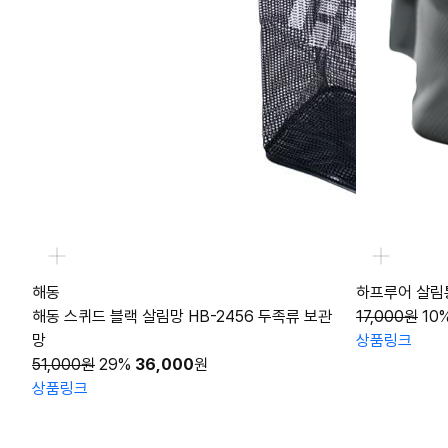
해동
하프루어 살림
해동 스퀴드 블랙 살림망 HB-2456 두족류 보관
17,000원
10
망
상품링크
51,000원
29%
36,000
원
상품링크