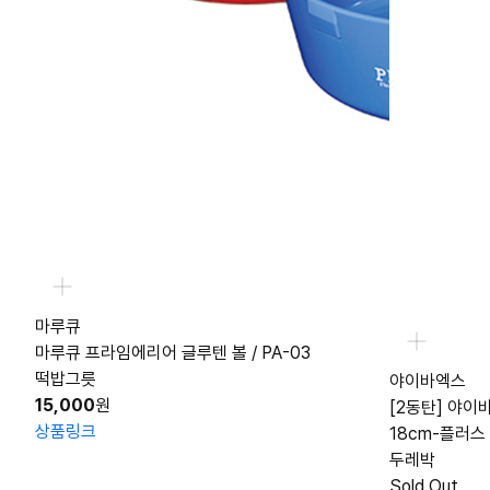
마루큐
마루큐 프라임에리어 글루텐 볼 / PA-03
떡밥그릇
야이바엑스
15,000
원
[2동탄] 야이
상품링크
18cm-플러스
두레박
Sold Out