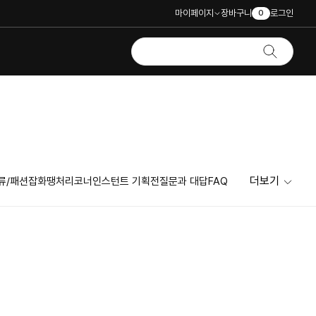
마이페이지
장바구니
로그인
0
더보기
류/패션잡화
땡처리코너
인스턴트 기획전
질문과 대답
FAQ