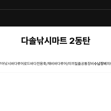
다솔낚시마트 2동탄
루어낚시
바다루어로드
바다전용훅/채비
바다루어/미끼
릴
줄
공통장비
수납장비
의