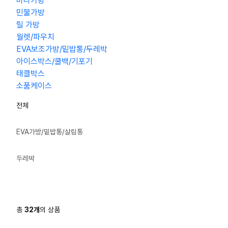
바다가방
민물가방
릴 가방
월렛/파우치
EVA보조가방/밑밥통/두레박
아이스박스/쿨백/기포기
태클박스
소품케이스
전체
EVA가방/밑밥통/살림통
두레박
총
32
개
의 상품