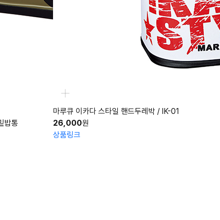
마루큐 이카다 스타일 핸드두레박 / IK-01
 밑밥통
26,000
원
상품링크