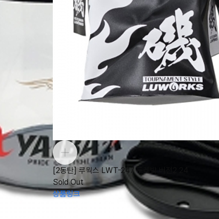
[2동탄] 루웍스 LWT-247 두레박 버전2 24
Sold Out
상품링크