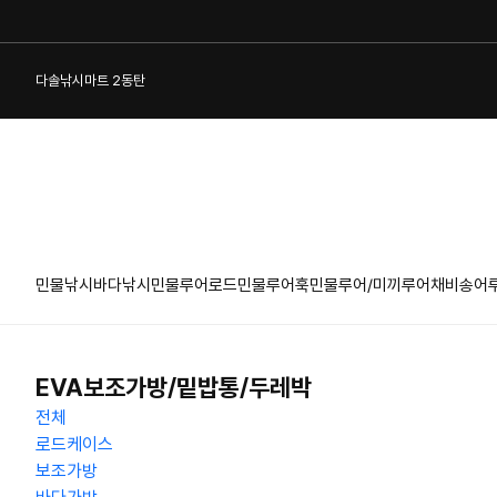
다솔낚시마트 2동탄
민물낚시
바다낚시
민물루어로드
민물루어훅
민물루어/미끼
루어채비
송어
1:1 게시판
EVA보조가방/밑밥통/두레박
전체
로드케이스
보조가방