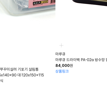
마루큐
마루큐 드라이백 PA-02α 방수망
84,000
원
 쭈꾸미살려 기포기 살림통
상품링크
140x90 대:120x150x115
방식