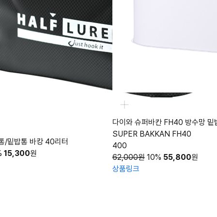
다이와 슈퍼바칸 FH40 방수망 밑
SUPER BAKKAN FH40
통/밑밥통 바캉 40리터
400
%
15,300
원
62,000원
10%
55,800
원
상품링크