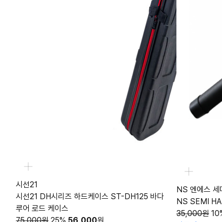
시선21
NS 엔에스 세
시선21 DH시리즈 하드케이스 ST-DH125 바다
NS SEMI H
루어 로드 케이스
35,000원
10
75,000원
25%
56,000
원