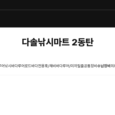
다솔낚시마트 2동탄
루어낚시
바다루어로드
바다전용훅/채비
바다루어/미끼
릴
줄
공통장비
수납장비
의