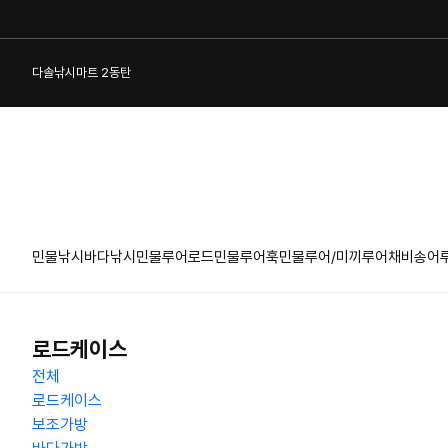
다솔낚시마트 2동탄
민물낚시
바다낚시
민물루어로드
민물루어훅
민물루어/미끼
루어채비
송어
1:1 게시판
로드케이스
전체
로드케이스
보조가방