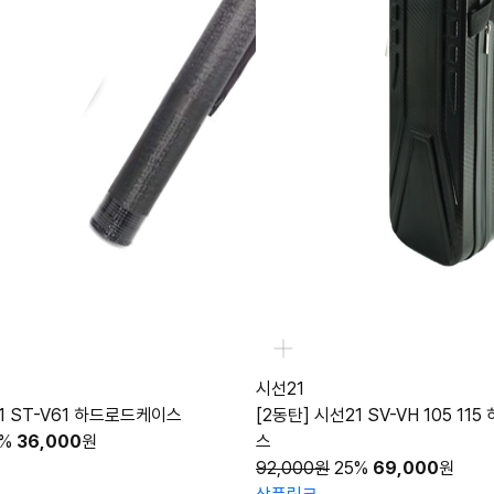
시선21
21 ST-V61 하드로드케이스
[2동탄] 시선21 SV-VH 105 11
5%
36,000
원
스
92,000원
25%
69,000
원