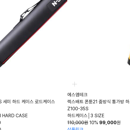
에스엠테크
S 세미 하드 케이스 로드케이스
렉스배트 폰툰21 줌방식 통가방 
Z100-35S
I HARD CASE
하드케이스│3 SIZE
0
110,000원
10%
99,000
원
0
상품링크