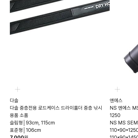
다솔
엔에스
다솔 중층전용 로드케이스 드라이홀더 중층 낚시
NS 엔에스 M
용품 소품
1250
슬림형│93cm, 115cm
NS MS SEM
표준형│106cm
110*90*125
7,000
원
110*90*145