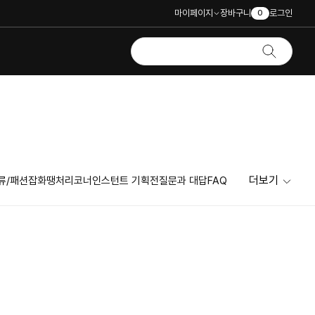
마이페이지
장바구니
로그인
0
더보기
류/패션잡화
땡처리코너
인스턴트 기획전
질문과 대답
FAQ