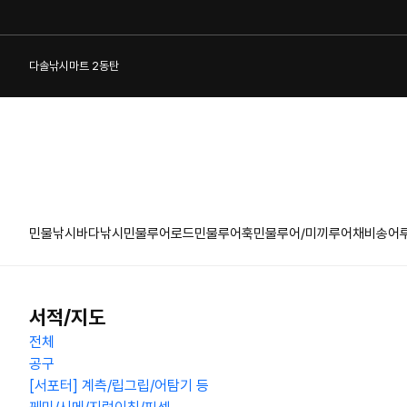
다솔낚시마트 2동탄
민물낚시
바다낚시
민물루어로드
민물루어훅
민물루어/미끼
루어채비
송어
1:1 게시판
서적/지도
전체
공구
[서포터] 계측/립그립/어탐기 등