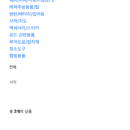
꿰미/시메/지렁이침/핀셋
레져주방용품/칼
랜턴/배터리/집어등
서적/지도
엑세서리/스티커
로드 관련용품
루어도료/접착제
청소도구
캠핑용품
전체
서적
총
3
개
의 상품