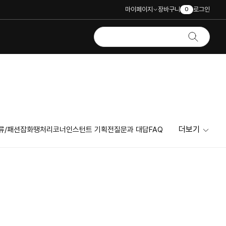
마이페이지
장바구니
로그인
0
더보기
류/패션잡화
땡처리코너
인스턴트 기획전
질문과 대답
FAQ