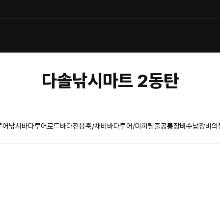
다솔낚시마트 2동탄
루어낚시
바다루어로드
바다전용훅/채비
바다루어/미끼
릴
줄
공통장비
수납장비
의