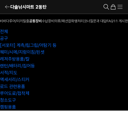
다솔낚시마트 2동탄
비
바다루어/미끼
릴
줄
공통장비
수납장비
의류/패션잡화
땡처리코너
질문과 대답
FAQ
1:1 게시판
전체
공구
[서포터] 계측/립그립/어탐기 등
꿰미/시메/지렁이침/핀셋
레져주방용품/칼
랜턴/배터리/집어등
서적/지도
엑세서리/스티커
로드 관련용품
루어도료/접착제
청소도구
캠핑용품