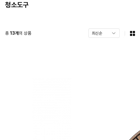
청소도구
총
13
개
의 상품