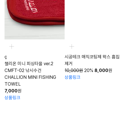
ç
시공테크 매직코팅제 왁스 흠집
챌리온 미니 피싱타올 ver.2
제거
CMFT-02 낚시수건
10,000원
20%
8,000
원
CHALLION MINI FISHING
상품링크
TOWEL
7,000
원
상품링크