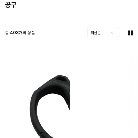
공구
총
403
개
의 상품