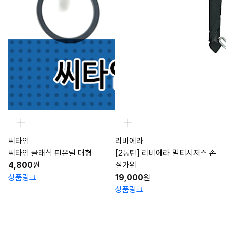
씨타임
리비에라
씨타임 클래식 핀온릴 대형
[2동탄] 리비에라 멀티시저스 손
4,800
원
질가위
상품링크
19,000
원
상품링크