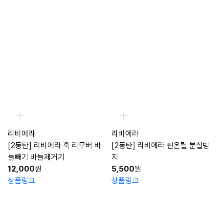
리비에라
리비에라
[2동탄] 리비에라 훅 리무버 바
[2동탄] 리비에라 핀온릴 분실방
늘빼기 바늘제거기
지
12,000
원
5,500
원
상품링크
상품링크