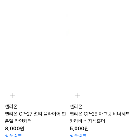
챌리온
챌리온
챌리온 CP-27 멀티 플라이어 핀
챌리온 CP-29 마그넷 비너세트
온릴 라인커터
카라비너 자석홀더
8,000
원
5,000
원
상품링크
상품링크