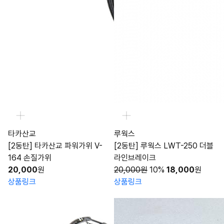
타카산교
루웍스
[2동탄] 타카산교 파워가위 V-
[2동탄] 루웍스 LWT-250 더블
164 손질가위
라인브레이크
20,000
원
20,000원
10%
18,000
원
상품링크
상품링크