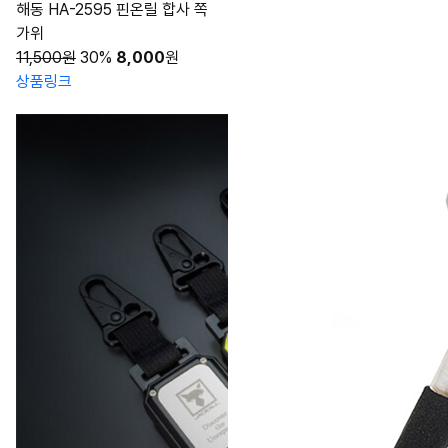
해동 HA-2595 핀온릴 합사 쪽
가위
11,500원
30%
8,000
원
상품링크