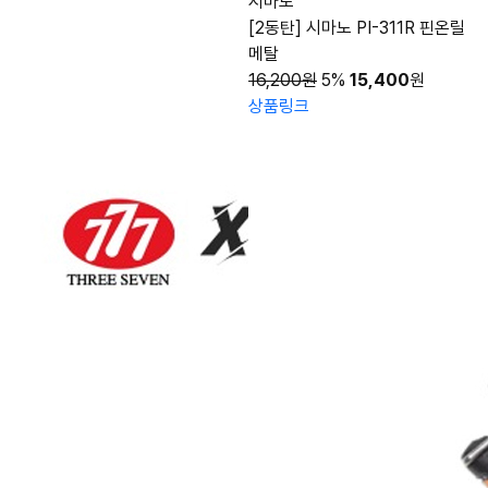
시마노
[2동탄] 시마노 PI-311R 핀온릴
메탈
16,200원
5%
15,400
원
상품링크