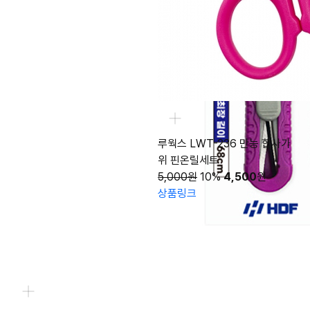
루웍스 LWT-236 만능 합사가
위 핀온릴세트
5,000원
10%
4,500
원
상품링크