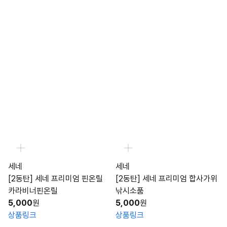
세네
세네
[2동탄] 세네 프리미엄 핀온릴
[2동탄] 세네 프리미엄 합사가위
카라비너핀온릴
낚시소품
5,000
원
5,000
원
상품링크
상품링크