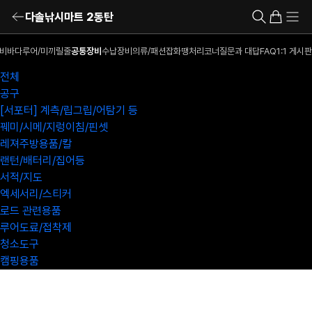
다솔낚시마트 2동탄
비
바다루어/미끼
릴
줄
공통장비
수납장비
의류/패션잡화
땡처리코너
질문과 대답
FAQ
1:1 게시판
전체
공구
[서포터] 계측/립그립/어탐기 등
꿰미/시메/지렁이침/핀셋
레져주방용품/칼
랜턴/배터리/집어등
서적/지도
엑세서리/스티커
로드 관련용품
루어도료/접착제
청소도구
캠핑용품