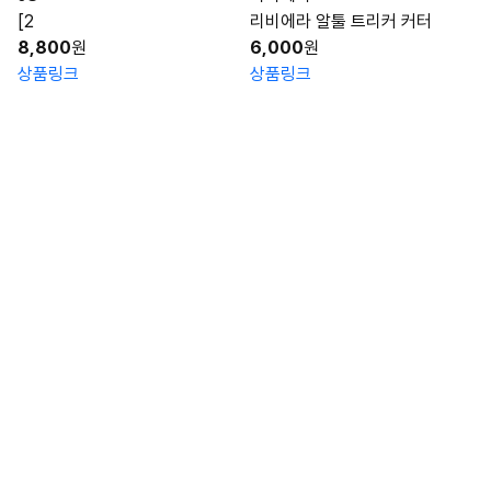
[2
리비에라 알툴 트리커 커터
8,800
원
6,000
원
상품링크
상품링크