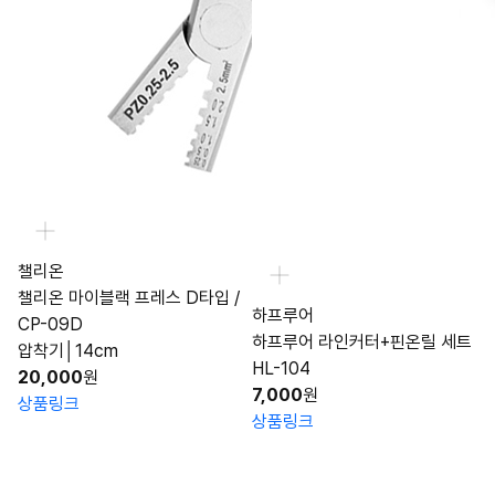
챌리온
챌리온 마이블랙 프레스 D타입 /
하프루어
CP-09D
하프루어 라인커터+핀온릴 세트
압착기│14cm
HL-104
20,000
원
7,000
원
상품링크
상품링크