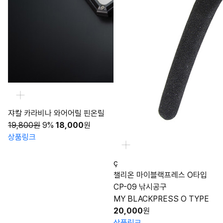
쟈칼 카라비나 와어어릴 핀온릴
19,800원
9%
18,000
원
상품링크
ç
챌리온 마이블랙프레스 O타입
CP-09 낚시공구
MY BLACKPRESS O TYPE
20,000
원
상품링크