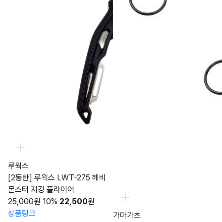
루웍스
[2동탄] 루웍스 LWT-275 헤비
몬스터 지깅 플라이어
25,000원
10%
22,500
원
상품링크
가마가츠