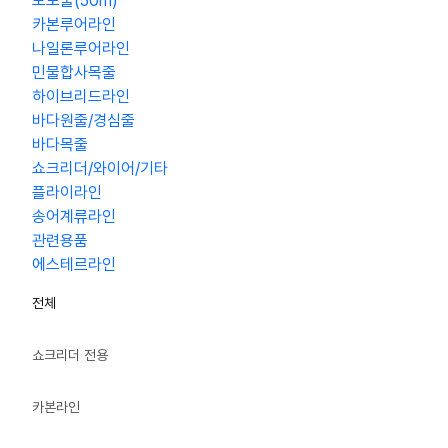
모노줄(50m)
카본루어라인
나일론루어라인
민물합사목줄
하이브리드라인
바다원줄/경심줄
바다목줄
쇼크리더/와이어/기타
플라이라인
송어계류라인
관련용품
에스테르라인
전체
쇼크리더 전용
카본라인