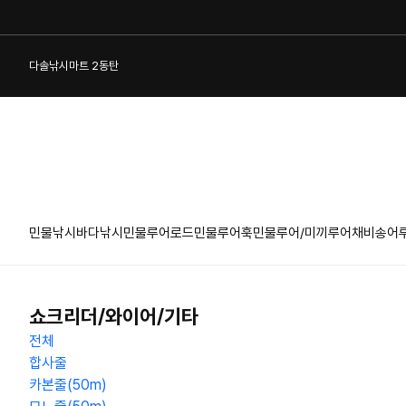
다솔낚시마트 2동탄
민물낚시
바다낚시
민물루어로드
민물루어훅
민물루어/미끼
루어채비
송어
1:1 게시판
쇼크리더/와이어/기타
전체
합사줄
카본줄(50m)