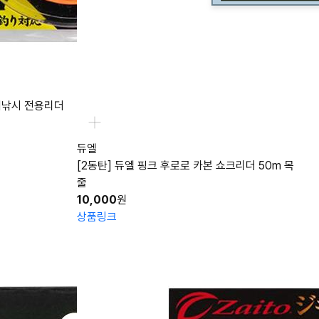
은어낚시 전용리더
듀엘
[2동탄] 듀엘 핑크 후로로 카본 쇼크리더 50m 목
줄
10,000
원
상품링크