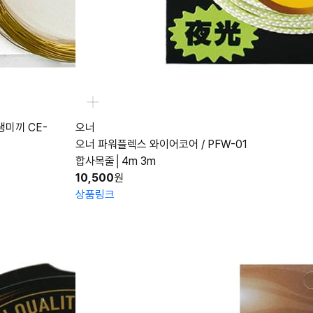
생미끼 CE-
오너
오너 파워플렉스 와이어코어 / PFW-01
합사목줄│4m 3m
10,500
원
상품링크