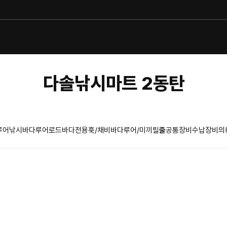
다솔낚시마트 2동탄
루어낚시
바다루어로드
바다전용훅/채비
바다루어/미끼
릴
줄
공통장비
수납장비
의