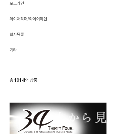
모노라인
와이어리더/와이어라인
합사목줄
기타
총
101
개
의 상품