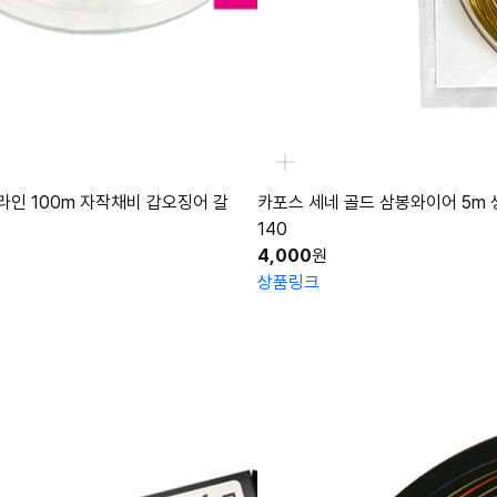
인 100m 자작채비 갑오징어 갈
카포스 세네 골드 삼봉와이어 5m 
140
4,000
원
상품링크