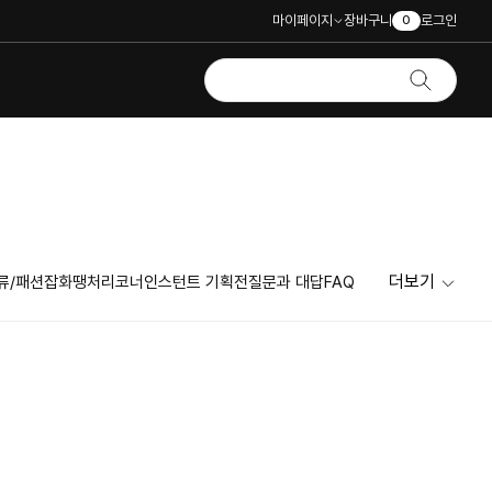
마이페이지
장바구니
로그인
0
더보기
류/패션잡화
땡처리코너
인스턴트 기획전
질문과 대답
FAQ