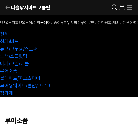
다솔낚시마트 2동탄
드
민물루어훅
민물루어/미끼
루어채비
송어루어낚시
바다루어로드
바다전용훅/채비
바다루어/미
전체
싱커/비드
튜브/고무링/스토퍼
도래/스플릿링
마커/코일/래틀
루어소품
블레이드/지그스피너
루어용웨이트/편납/프로그
첨가제
루어소품