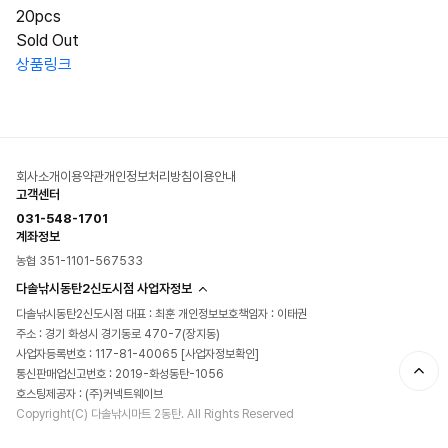
20pcs
Sold Out
상품링크
회사소개
이용약관
개인정보처리방침
이용안내
고객센터
031-548-1701
계좌정보
농협 351-1101-567533
다솔낚시동탄2신도시점 사업자정보
다솔낚시동탄2신도시점 대표 : 최훈 개인정보보호책임자 : 이태권
주소 : 경기 화성시 경기동로 470-7(장지동)
사업자등록번호 : 117-81-40065
[사업자정보확인]
통신판매업신고번호 : 2019-화성동탄-1056
호스팅제공자 : (주)커넥트웨이브
Copyright(C) 다솔낚시마트 2동탄. All Rights Reserved