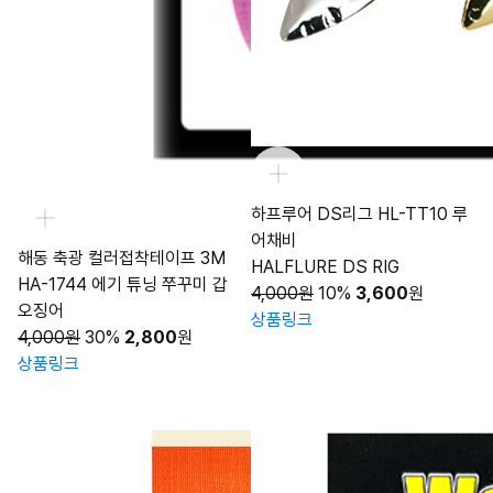
하프루어 DS리그 HL-TT10 루
어채비
해동 축광 컬러접착테이프 3M
HALFLURE DS RIG
HA-1744 에기 튜닝 쭈꾸미 갑
4,000원
10%
3,600
원
오징어
상품링크
4,000원
30%
2,800
원
상품링크