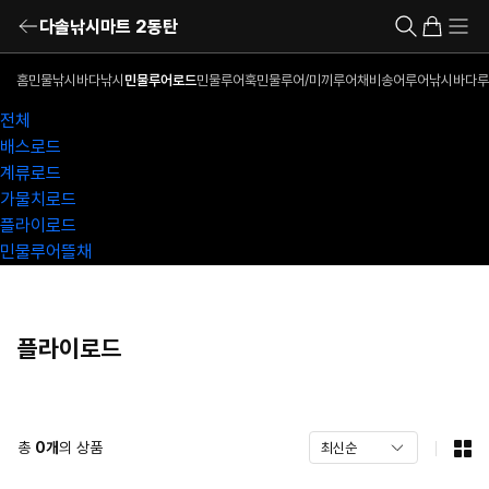
다솔낚시마트 2동탄
홈
민물낚시
바다낚시
민물루어로드
민물루어훅
민물루어/미끼
루어채비
송어루어낚시
바다루
전체
배스로드
계류로드
가물치로드
플라이로드
민물루어뜰채
플라이로드
총
0
개
의 상품