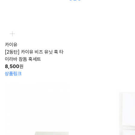
카이유
[2동탄] 카이유 비즈 유닛 훅 타
이라바 참돔 훅세트
8,500
원
상품링크