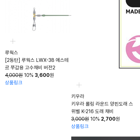
루웍스
[2동탄] 루웍스 LWX-38 에스테
르 쭈갑용 고수채비 버전2
4,000원
10%
3,600
원
상품링크
키우라
키우라 롤링 라운드 양핀도래 스
위벨 K-216 도래 채비
3,000원
10%
2,700
원
상품링크