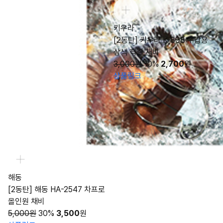
키우라
[2동탄] 키우라 K-898 쭈갑용
삼색 직결 채비
3,000원
10%
2,700
원
상품링크
해동
[2동탄] 해동 HA-2547 차프로
올인원 채비
5,000원
30%
3,500
원