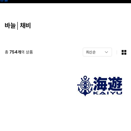
바늘│채비
총
754
개
의 상품