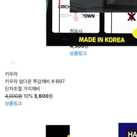
정음사
[2
4,300
원
상품링크
키우라
키우라 업다운 쭈갑채비 K-897
단차조절 가지채비
4,000원
10%
3,600
원
상품링크