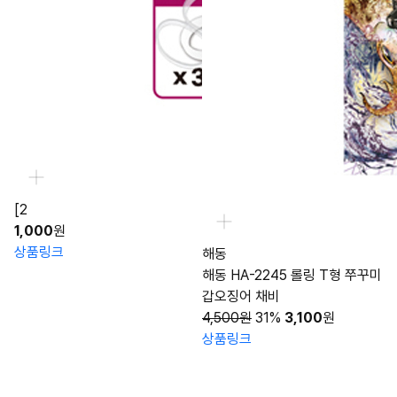
[2
1,000
원
상품링크
해동
해동 HA-2245 롤링 T형 쭈꾸미
갑오징어 채비
4,500원
31%
3,100
원
상품링크