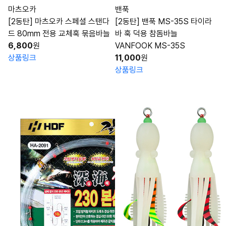
마츠오카
밴푹
[2동탄] 마츠오카 스페셜 스탠다
[2동탄] 밴푹 MS-35S 타이라
드 80mm 전용 교체훅 묶음바늘
바 훅 덕용 참돔바늘
6,800
원
VANFOOK MS-35S
상품링크
11,000
원
상품링크