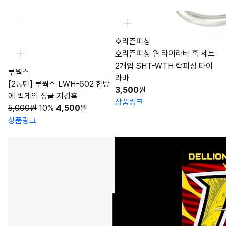
호리즌피싱
호리즌피싱 웜 타이라바 훅 세트
2개입 SHT-WTH 락피싱 타이
루웍스
라바
[2동탄] 루웍스 LWH-602 한방
3,500
원
에 빅게임 싱글 지깅훅
상품링크
5,000원
10%
4,500
원
상품링크