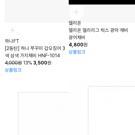
델리온
델리온 델리리그 럭스 광따 채비
광어채비
하나FT
4,800
원
[2동탄] 하나 쭈꾸미 갑오징어 3
상품링크
색 삼색 가지채비 HNF-1014
4,000원
13%
3,500
원
상품링크