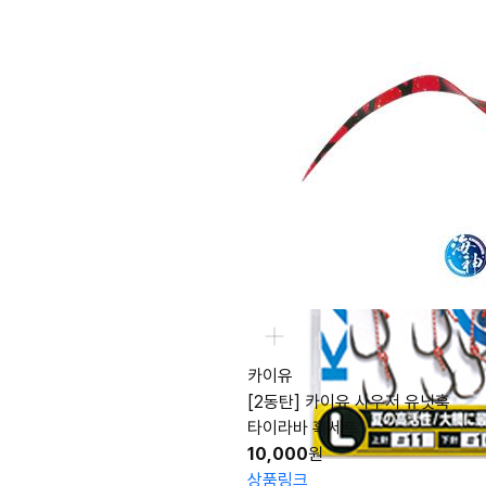
카이유
[2동탄] 카이유 사우저 유닛훅
타이라바 훅세트
10,000
원
상품링크