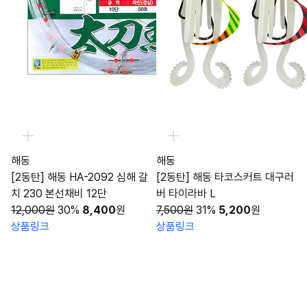
해동
해동
[2동탄] 해동 HA-2092 심해 갈
[2동탄] 해동 타코스커트 대구러
치 230 본선채비 12단
버 타이라바 L
12,000원
30%
8,400
원
7,500원
31%
5,200
원
상품링크
상품링크