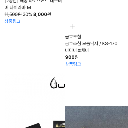
[2동탄] 해동 타코스커트 대구러
버 타이라바 M
11,500원
30%
8,000
원
상품링크
금호조침
금호조침 모듬낚시 / KS-170
바다바늘채비
900
원
상품링크