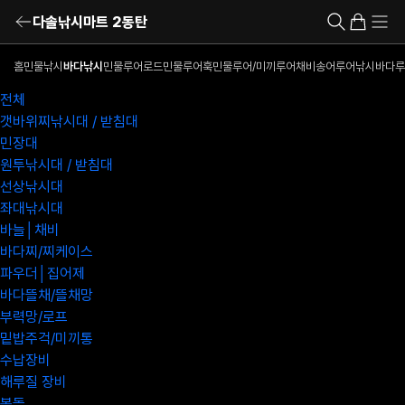
다솔낚시마트 2동탄
홈
민물낚시
바다낚시
민물루어로드
민물루어훅
민물루어/미끼
루어채비
송어루어낚시
바다루
전체
갯바위찌낚시대 / 받침대
민장대
원투낚시대 / 받침대
선상낚시대
좌대낚시대
바늘│채비
바다찌/찌케이스
파우더│집어제
바다뜰채/뜰채망
부력망/로프
밑밥주걱/미끼통
수납장비
해루질 장비
봉돌