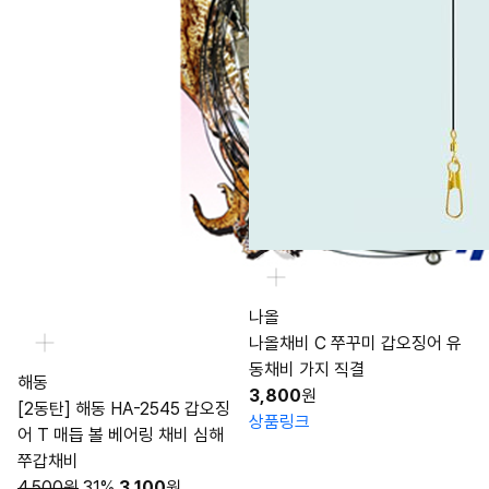
나올
나올채비 C 쭈꾸미 갑오징어 유
동채비 가지 직결
해동
3,800
원
[2동탄] 해동 HA-2545 갑오징
상품링크
어 T 매듭 볼 베어링 채비 심해
쭈갑채비
4,500원
31%
3,100
원