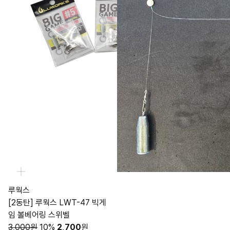
루웍스
[2동탄] 루웍스 LWT-47 빅게
임 볼베어링 스위벨
3,000원
10%
2,700
원