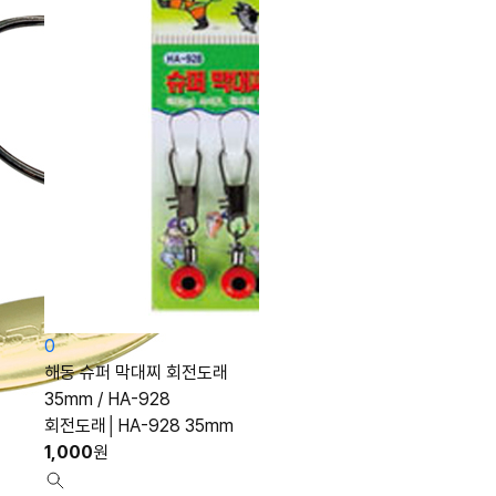
0
해동 슈퍼 막대찌 회전도래
35mm / HA-928
회전도래│HA-928 35mm
1,000
원