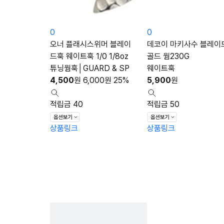
0
0
오너 플래시스위머 블레이
데코이 마키사수 블레이
드훅 웨이트훅 1/0 1/8oz
골드 웜230G
튜닝웜훅│GUARD & SP
웨이트훅
4,500
원
6,000
원
25%
5,900
원
적립금 40
적립금 50
상품링크
상품링크