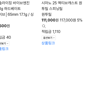
솔라이징 바이브엔진
시마노 25 액티브캐스트 원
.1g 하드베이트
투릴 스피닝릴
브│65mm 17.1g / 싱
원투릴
111,000
원
117,000
원
5%
500
원
적립금 1,110
립금 40
상품링크
품링크