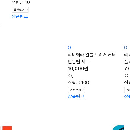
적립금 10
상품링크
드
0
0
리비에라 알툴 트리거 커터
리
핀온릴 세트
플
10,000
원
7,
적립금 100
적
상품링크
상