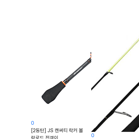
0
[2동탄] JS 캔써티 락커 볼
0
락로드 전갱이