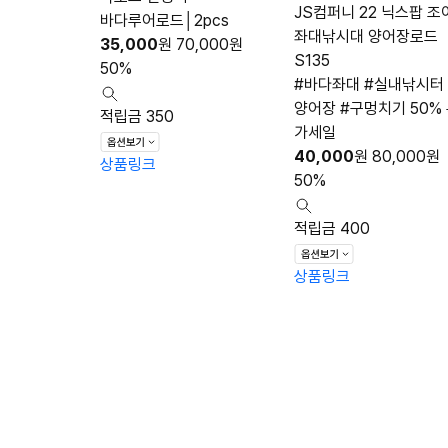
JS컴퍼니 22 닉스팝 조
바다루어로드│2pcs
좌대낚시대 양어장로드
35,000
원
70,000
원
S135
50%
#바다좌대 #실내낚시터 
양어장 #구멍치기 50%
적립금 350
가세일
40,000
원
80,000
원
상품링크
50%
적립금 400
상품링크