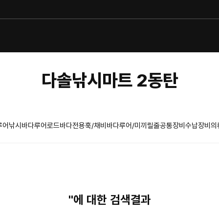
다솔낚시마트 2동탄
루어낚시
바다루어로드
바다전용훅/채비
바다루어/미끼
릴
줄
공통장비
수납장비
의
''에 대한 검색결과