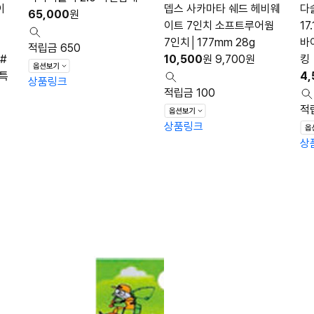
이
뎁스 사카마타 쉐드 헤비웨
다
65,000
원
이트 7인치 소프트루어웜
17
7인치│177mm 28g
바이
적립금 650
#
10,500
원
9,700
원
킹
 특
4,
상품링크
적립금 100
적
상품링크
상