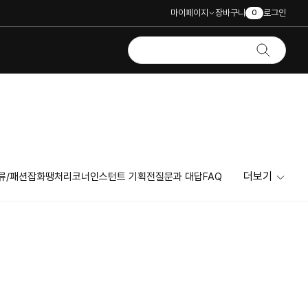
마이페이지
장바구니
로그인
0
더보기
류/패션잡화
땡처리코너
인스턴트 기획전
질문과 대답
FAQ