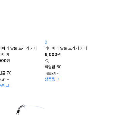
0
비에라 알툴 트리거 커터
리비에라 알툴 트리커 커터
라이어
6,000
원
000
원
적립금 60
립금 70
상품링크
품링크