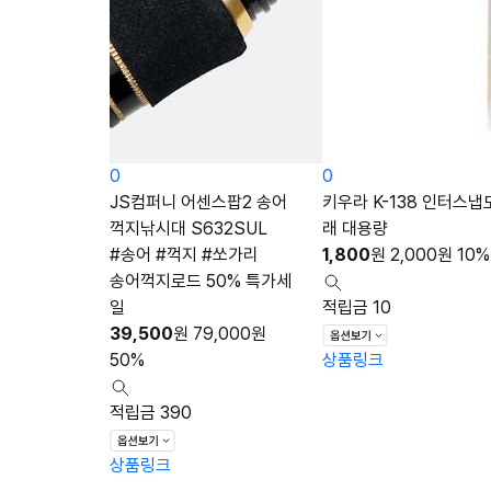
0
0
JS컴퍼니 어센스팝2 송어
키우라 K-138 인터스냅
꺽지낚시대 S632SUL
래 대용량
#송어 #꺽지 #쏘가리
1,800
원
2,000
원
10%
송어꺽지로드 50% 특가세
일
적립금 10
39,500
원
79,000
원
50%
상품링크
적립금 390
상품링크