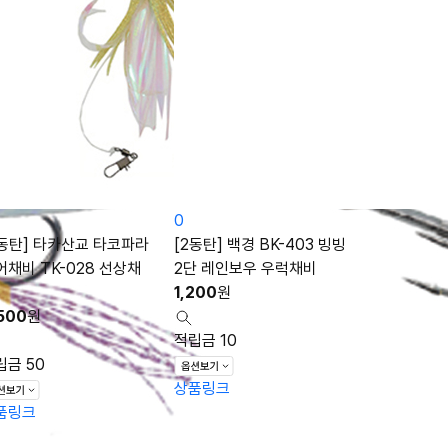
0
2동탄] 타카산교 타코파라
[2동탄] 백경 BK-403 빙빙
어채비 TK-028 선상채
2단 레인보우 우럭채비
1,200
원
500
원
적립금 10
립금 50
상품링크
품링크