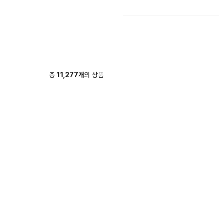
총
11,277
개
의 상품