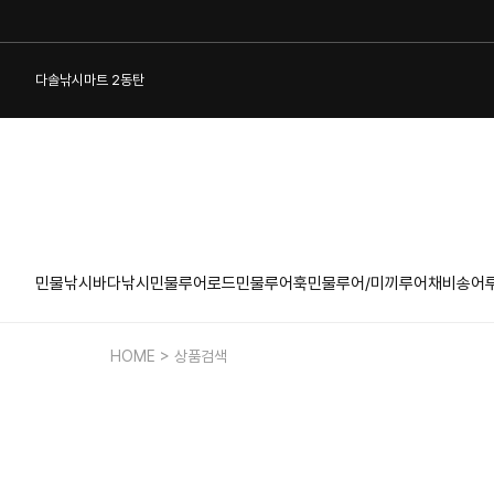
다솔낚시마트 2동탄
민물낚시
바다낚시
민물루어로드
민물루어훅
민물루어/미끼
루어채비
송어
1:1 게시판
HOME > 상품검색