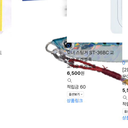
0
도
오너 스팅거 ST-36BC 교
체용 트레블훅
0
교체용 트레블훅
[
6,500
원
문
비
적립금 60
5,
상품링크
적
상